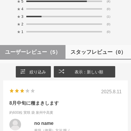
★
5
(4)
★
4
(0)
★
3
(1)
★
2
(0)
★
1
(0)
ユーザーレビュー
（5）
スタッフレビュー
（0）
絞り込み
表示：新しい順
2025.8.11
8月中旬に種まきします
約600粒 実咲 袋
泉州中高黄
no name
栽培（使用）方法:
畑