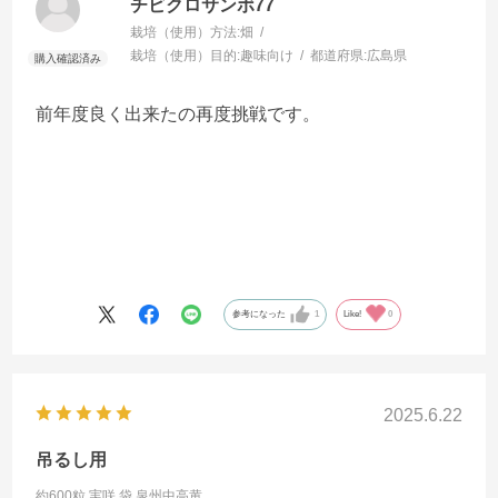
チビクロサンボ77
栽培（使用）方法:
畑
栽培（使用）目的:
趣味向け
都道府県:
広島県
前年度良く出来たの再度挑戦です。
参考になった
1
Like!
0
2025.6.22
吊るし用
約600粒 実咲 袋
泉州中高黄