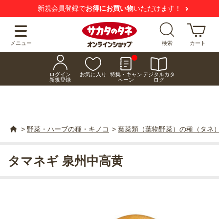
新規会員登録で
お得にお買い物
いただけます！
メニュー
検索
カート
ログイン
お気に入り
特集・キャン
デジタルカタ
新規登録
ペーン
ログ
>
野菜・ハーブの種・キノコ
>
葉菜類（葉物野菜）の種（タネ
タマネギ 泉州中高黄