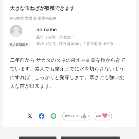
大きな玉ねぎが収穫できます
約600粒 実咲 袋
泉州中高黄
no name
栽培（使用）方法:
畑
栽培（使用）目的:
趣味向け
都道府県:
埼玉県
二年前から サカタのタネの泉州中高黄を種から育て
ています。素人でも発芽までに水を切らさないよう
にすれば、しっかりと発芽します。寒さにも強い丈
夫な苗が出来ます。
参考になった
2
Like!
0