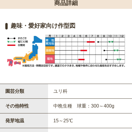
商品詳細
趣味・愛好家向け作型図
園芸分類
ユリ科
その他特性
中晩生種 球重：300～400g
発芽地温
15～25℃