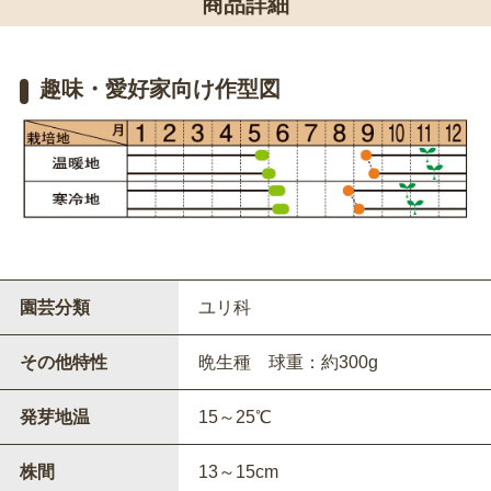
商品詳細
趣味・愛好家向け作型図
園芸分類
ユリ科
その他特性
晩生種 球重：約300g
発芽地温
15～25℃
株間
13～15cm