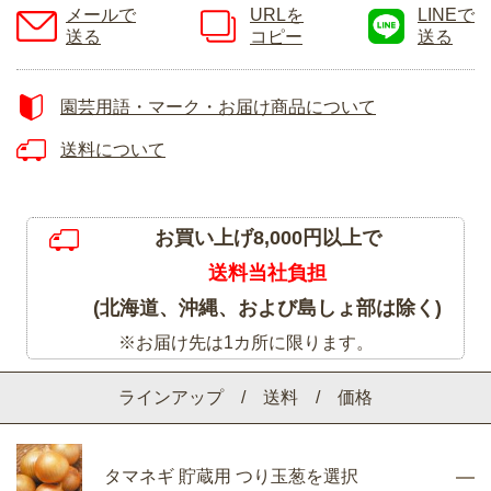
メールで
URLを
LINEで
送る
コピー
送る
園芸用語・マーク・お届け商品について
送料について
お買い上げ8,000円以上で
送料当社負担
(北海道、沖縄、および島しょ部は除く)
※お届け先は1カ所に限ります。
ラインアップ / 送料 / 価格
タマネギ 貯蔵用 つり玉葱を選択