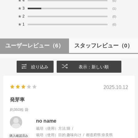
★
4
(0)
★
3
(1)
★
2
(0)
★
1
(0)
ユーザーレビュー
（6）
スタッフレビュー
（0）
絞り込み
表示：新しい順
2025.10.12
発芽率
約360粒 袋
no name
栽培（使用）方法:
畑
栽培（使用）目的:
趣味向け
都道府県:
奈良県