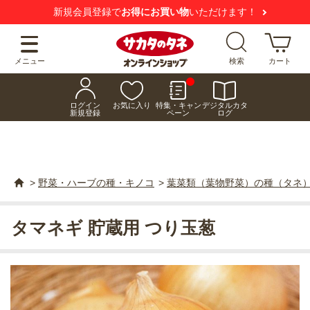
新規会員登録で
お得にお買い物
いただけます！
メニュー
検索
カート
ログイン
お気に入り
特集・キャン
デジタルカタ
新規登録
ペーン
ログ
>
野菜・ハーブの種・キノコ
>
葉菜類（葉物野菜）の種（タネ
タマネギ 貯蔵用 つり玉葱