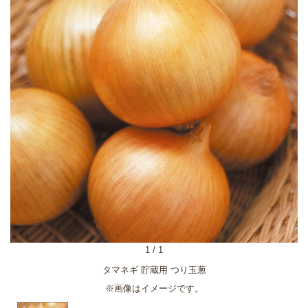
1
/
1
タマネギ 貯蔵用 つり玉葱
※画像はイメージです。