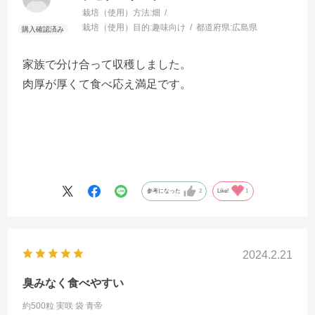
栽培（使用）方法:
畑
栽培（使用）目的:
趣味向け
都道府県:
広島県
家族で分け合って収穫しました。
肉厚が厚くて食べ応え満足です。
参考になった
2
Like!
1
2024.2.21
臭みなく食べやすい
約500粒 実咲 袋
青帝