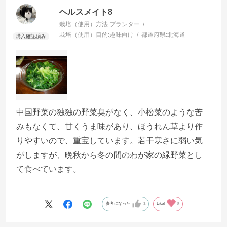
ヘルスメイト8
栽培（使用）方法:
プランター
栽培（使用）目的:
趣味向け
都道府県:
北海道
中国野菜の独独の野菜臭がなく、小松菜のような苦
みもなくて、甘くうま味があり、ほうれん草より作
りやすいので、重宝しています。若干寒さに弱い気
がしますが、晩秋から冬の間のわが家の緑野菜とし
て食べています。
参考になった
1
Like!
0