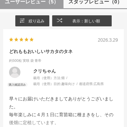
ユーザーレビュー
（5）
スタッフレビュー
（0）
絞り込み
表示：新しい順
2026.3.29
どれももおいしいサカタのタネ
約500粒 実咲 袋
青帝
クリちゃん
栽培（使用）方法:
畑
栽培（使用）目的:
趣味向け
都道府県:
広島県
早々にお届けいただきましてありがとうございまし
た。
毎年楽しみに４月１日に育苗箱に種まきをし、その
後畑に定植しています。