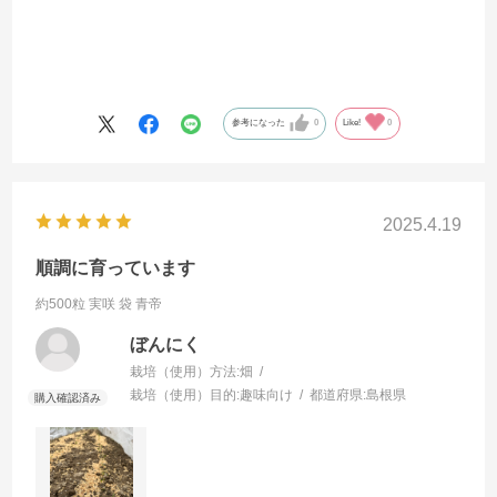
参考になった
0
Like!
0
2025.4.19
順調に育っています
約500粒 実咲 袋
青帝
ぼんにく
栽培（使用）方法:
畑
栽培（使用）目的:
趣味向け
都道府県:
島根県