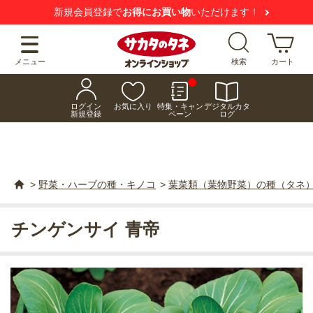
新規会員登録で
お得にお買い物
いただけます！
メニュー
検索
カート
ログイン
お気に入り
特集・キャン
デジタルカタ
新規登録
ペーン
ログ
>
野菜・ハーブの種・キノコ
>
葉菜類（葉物野菜）の種（タネ
チンゲンサイ 青帝