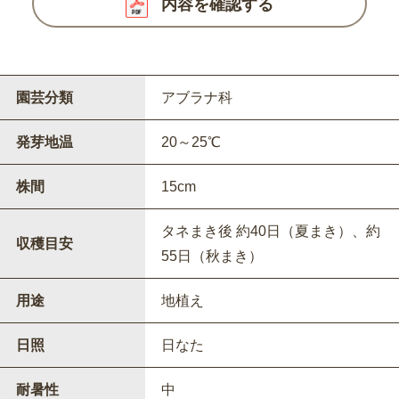
内容を確認する
園芸分類
アブラナ科
発芽地温
20～25℃
株間
15cm
タネまき後 約40日（夏まき）、約
収穫目安
55日（秋まき）
用途
地植え
日照
日なた
耐暑性
中