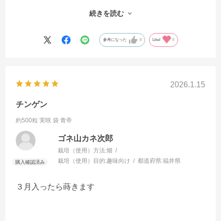
特にイエローアイコがおいしくて毎朝食でいただく
続きを読む
のを今から楽しみにしています。
オクラも、キュウリも、ピーマン等も同様です。
参考になった
0
Like!
0
３０日・３１日ともに雨の予定ですので４月１日は
ちょうど種まきにいい日です。
今後ともよろしくお願いいたします。
2026.1.15
チンゲン
約500粒 実咲 袋
青帝
ゴネ山カネ次郎
栽培（使用）方法:
畑
栽培（使用）目的:
趣味向け
都道府県:
福井県
３月入ったら蒔きます