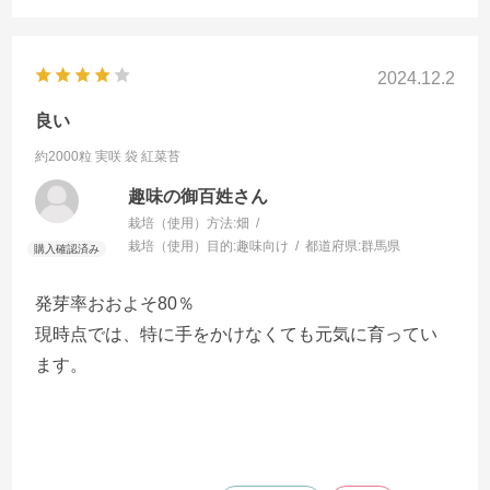
2024.12.2
良い
約2000粒 実咲 袋
紅菜苔
趣味の御百姓さん
栽培（使用）方法:
畑
栽培（使用）目的:
趣味向け
都道府県:
群馬県
発芽率おおよそ80％
現時点では、特に手をかけなくても元気に育ってい
ます。