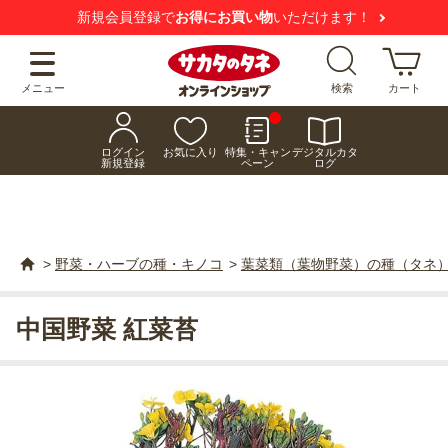
新規会員登録で
お得にお買い物
いただけます！
メニュー
検索
カート
ログイン
お気に入り
特集・キャン
デジタルカタ
新規登録
ペーン
ログ
>
野菜・ハーブの種・キノコ
>
葉菜類（葉物野菜）の種（タネ
中国野菜 紅菜苔