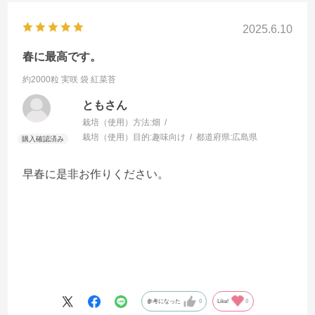
2025.6.10
春に最高です。
約2000粒 実咲 袋
紅菜苔
ともさん
栽培（使用）方法:
畑
栽培（使用）目的:
趣味向け
都道府県:
広島県
早春に是非お作りください。
参考になった
0
Like!
0