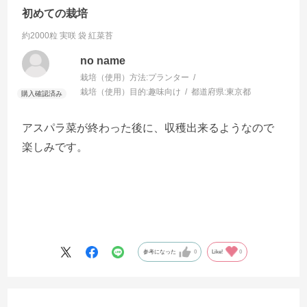
初めての栽培
約2000粒 実咲 袋
紅菜苔
no name
栽培（使用）方法:
プランター
栽培（使用）目的:
趣味向け
都道府県:
東京都
アスパラ菜が終わった後に、収穫出来るようなので
楽しみです。
参考になった
0
Like!
0