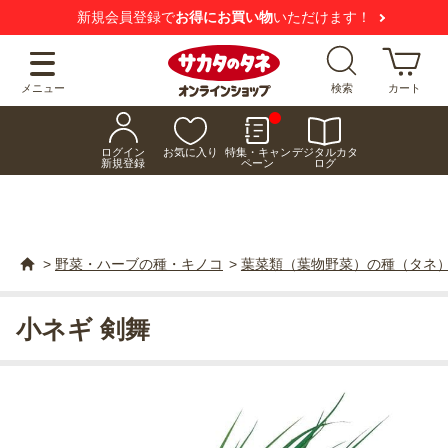
新規会員登録で
お得にお買い物
いただけます！
メニュー
検索
カート
ログイン
お気に入り
特集・キャン
デジタルカタ
新規登録
ペーン
ログ
>
野菜・ハーブの種・キノコ
>
葉菜類（葉物野菜）の種（タネ
小ネギ 剣舞