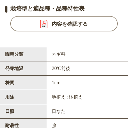
栽培型と適品種・品種特性表
内容を確認する
園芸分類
ネギ科
発芽地温
20℃前後
株間
1cm
用途
地植え ; 鉢植え
日照
日なた
耐暑性
強