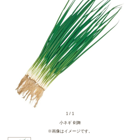
1
/
1
小ネギ 剣舞
※画像はイメージです。