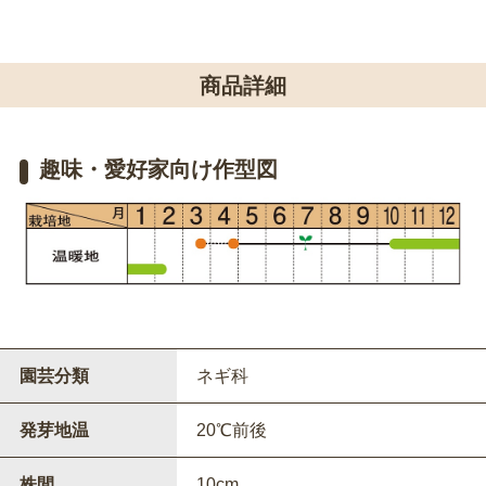
商品詳細
趣味・愛好家向け作型図
園芸分類
ネギ科
発芽地温
20℃前後
株間
10cm