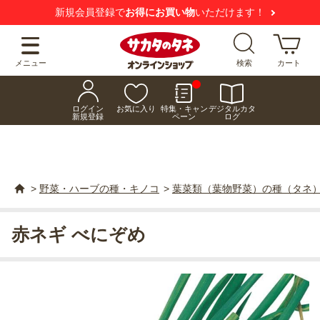
新規会員登録で
お得にお買い物
いただけます！
メニュー
検索
カート
ログイン
お気に入り
特集・キャン
デジタルカタ
新規登録
ペーン
ログ
>
野菜・ハーブの種・キノコ
>
葉菜類（葉物野菜）の種（タネ
赤ネギ べにぞめ