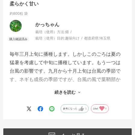
柔らかく甘い
約800粒 袋
かっちゃん
栽培（使用）方法:
畑
栽培（使用）目的:
趣味向け
都道府県:
埼玉県
毎年三月上旬に播種します。しかしこのごろは夏の
猛暑を考慮して中旬に播種しています。もう一つは
台風の影響です。九月から十月上旬は台風の季節で
す、ネギも成長の季節ですが、台風の風で葉鞘部か
ら大きくまがってしまいます。柔らかいからです。
続きを読む
一般的な一本ネギは曲がりません。
ここ数年台風の影響がないので立派なネギが収穫で
参考になった
1
Like!
0
きています。
一般的な注意点ですが、梅雨時の長雨で畝に水が滞
留しないよう、圃場の周囲に排水溝を作ります。