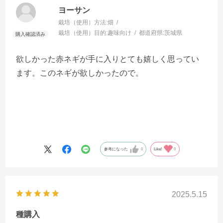
ヨーサン
栽培（使用）方法:
畑
栽培（使用）目的:
趣味向け
都道府県:
茨城県
欲しかった赤ネギが手に入りとても嬉しく思ってい
ます。このネギが欲しかったので。
参考になった
0
Like!
0
2025.5.15
種購入