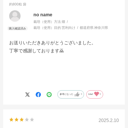
約800粒 袋
no name
栽培（使用）方法:
畑
栽培（使用）目的:
営利向け
都道府県:
神奈川県
お送りいただきありがとうございました。
丁寧で感謝しております🙇
参考になった
0
Like!
0
2025.2.10