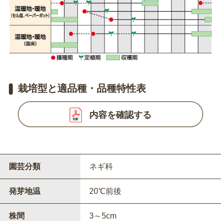
栽培型と適品種・品種特性表
内容を確認する
園芸分類
ネギ科
発芽地温
20℃前後
株間
3～5cm