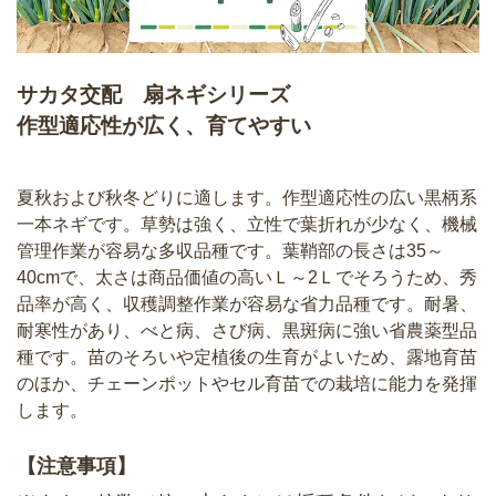
サカタ交配 扇ネギシリーズ
作型適応性が広く、育てやすい
夏秋および秋冬どりに適します。作型適応性の広い黒柄系
一本ネギです。草勢は強く、立性で葉折れが少なく、機械
管理作業が容易な多収品種です。葉鞘部の長さは35～
40cmで、太さは商品価値の高いＬ～2Ｌでそろうため、秀
品率が高く、収穫調整作業が容易な省力品種です。耐暑、
耐寒性があり、べと病、さび病、黒斑病に強い省農薬型品
種です。苗のそろいや定植後の生育がよいため、露地育苗
のほか、チェーンポットやセル育苗での栽培に能力を発揮
します。
【注意事項】