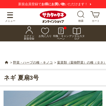
新規会員登録で
お得にお買い物
いただけます！
メニュー
検索
カート
ログイン
お気に入り
特集・キャン
デジタルカタ
新規登録
ペーン
ログ
>
野菜・ハーブの種・キノコ
>
葉菜類（葉物野菜）の種（タネ
ネギ 夏扇3号