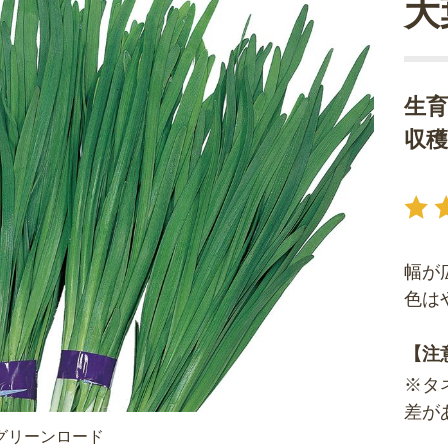
大
生
収
幅が
色は
【注
※タ
差が
グリーンロード