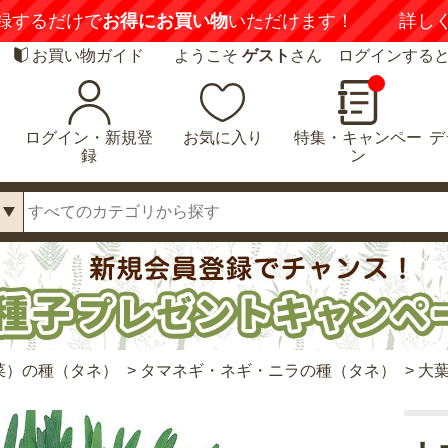
喚起】
悪質な偽サイトにご注意ください
詳しくは
お買い物ガイド
ようこそ
ゲスト
さん ログインする
ログイン・新規登
お気に入り
特集・キャンペー
デ
録
ン
菜）の種（タネ）
>
タマネギ・ネギ・ニラの種（タネ）
>
大葉