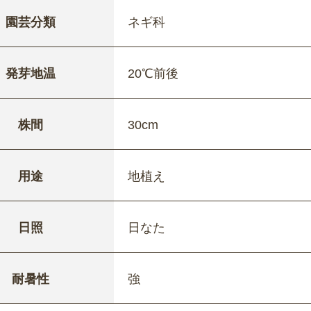
園芸分類
ネギ科
発芽地温
20℃前後
株間
30cm
用途
地植え
日照
日なた
耐暑性
強