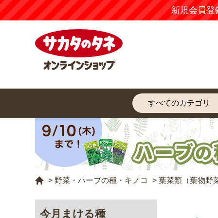
【注意
>
野菜・ハーブの種・キノコ
>
葉菜類（葉物野
今月まける種