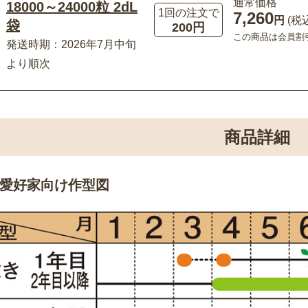
通常価格
18000～24000粒 2dL
1回の注文で
7,260
円
(税
袋
200円
この商品は会員割
発送時期：2026年7月中旬
より順次
商品詳細
愛好家向け作型図