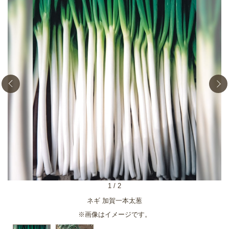
1
/
2
ネギ 加賀一本太葱
※画像はイメージです。