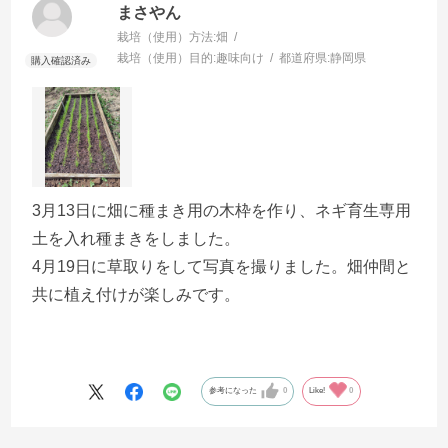
まさやん
栽培（使用）方法:
畑
栽培（使用）目的:
趣味向け
都道府県:
静岡県
3月13日に畑に種まき用の木枠を作り、ネギ育生専用
土を入れ種まきをしました。
4月19日に草取りをして写真を撮りました。畑仲間と
共に植え付けが楽しみです。
参考になった
0
Like!
0