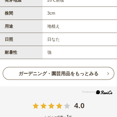
発芽地温
20℃前後
株間
3cm
用途
地植え
日照
日なた
耐暑性
強
ガーデニング・園芸用品をもっとみる
4.0
1
レビュー件数：
件