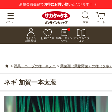
新規会員登録で
お得にお買い物
いただけます！
メニュー
検索
カート
ログイン
お気に入り
特集・キャン
デジタルカタ
新規登録
ペーン
ログ
>
野菜・ハーブの種・キノコ
>
葉菜類（葉物野菜）の種（タネ
ネギ 加賀一本太葱