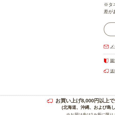
※タ
差が
メ
園
送
お買い上げ8,000円以上で
(北海道、沖縄、および島し
※お届け先は1カ所に限り