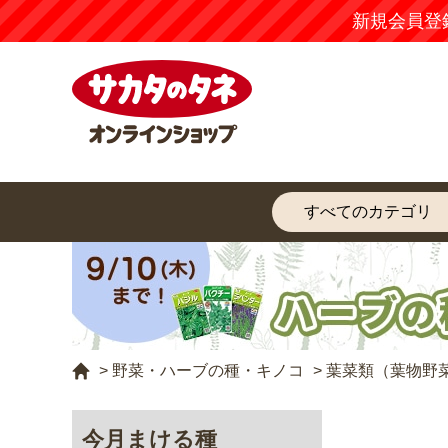
新規会員登
>
野菜・ハーブの種・キノコ
>
葉菜類（葉物野
今月まける種