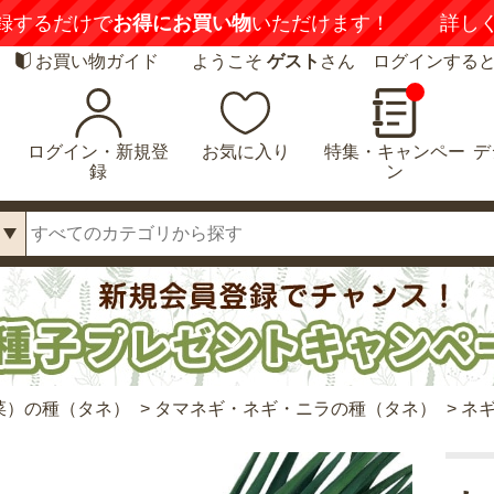
録するだけで
お得にお買い物
いただけます！
詳し
お買い物ガイド
ようこそ
ゲスト
さん ログインする
ログイン・新規登
お気に入り
特集・キャンペー
デ
録
ン
菜）の種（タネ）
>
タマネギ・ネギ・ニラの種（タネ）
>
ネギ