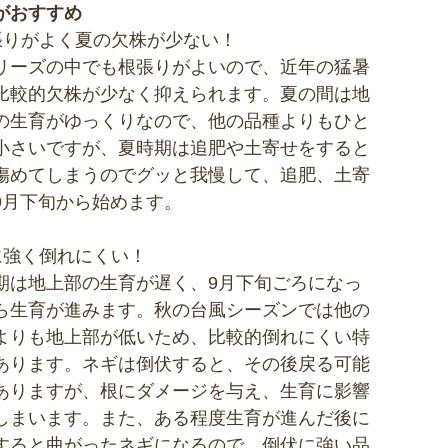
がおすすめ
張りがよく夏の欠株が少ない！
リーズの中でも根張りがよいので、近年の猛暑
比較的欠株が少なく抑えられます。夏の間は地
の生育がゆっくりなので、他の品種よりもひと
小さいですが、夏時期は追肥や土寄せをすると
傷めてしまうのでグッと我慢して、追肥、土寄
9月下旬から始めます。
に強く倒れにくい！
期は地上部の生育が遅く、9月下旬ごろになっ
ら生育が進みます。秋の台風シーズンでは他の
よりも地上部が低いため、比較的倒れにくい特
あります。ネギは倒伏すると、その後戻る可能
ありますが、根にダメージを与え、生育に影響
しまいます。また、ある程度生育が進んだ後に
すると曲がったネギになるので、倒伏に強い品