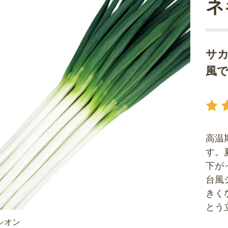
ネ
サ
風
高温
す。
下が
台風
きく
とう
シオン