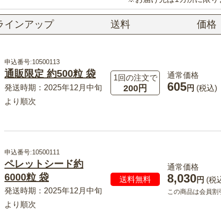
ラインアップ
送料
価格
申込番号:10500113
通販限定 約500粒 袋
通常価格
1回の注文で
605
200円
発送時期：2025年12月中旬
円
(税込)
より順次
申込番号:10500111
ペレットシード約
通常価格
8,030
6000粒 袋
送料無料
円
(税
発送時期：2025年12月中旬
この商品は会員割
より順次