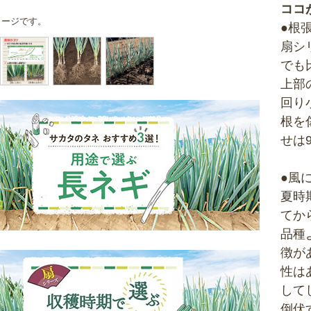
ココ
メージです。
●根
扇シ
でも
上部
回り
根を
せは
●風
夏時
てか
品種
徴が
性は
して
倒伏