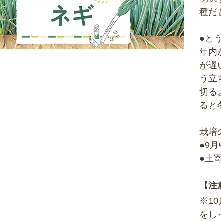
種だ
●と
年内
が遅
う立
切る
ると
栽培
●9
●土
【注
※1
をし