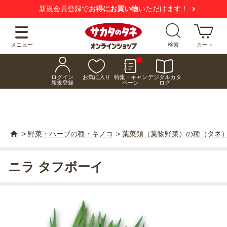
新規会員登録で
お得にお買い物
いただけます！
メニュー
検索
カート
ログイン
お気に入り
特集・キャン
デジタルカタ
新規登録
ペーン
ログ
>
野菜・ハーブの種・キノコ
>
葉菜類（葉物野菜）の種（タネ
ニラ タフボーイ