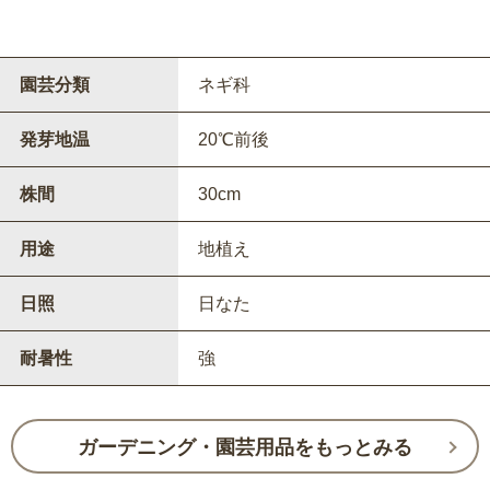
園芸分類
ネギ科
発芽地温
20℃前後
株間
30cm
用途
地植え
日照
日なた
耐暑性
強
ガーデニング・園芸用品をもっとみる