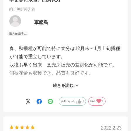
約110粒 実咲 袋
軍艦島
春、秋播種が可能で特に春分は12月末～1月上旬播種
が可能で重宝しています。
収穫も早く出来 直売所販売の差別化が可能です。
側枝花蕾も収穫でき、品質も良好です。
簡単な手作り温室で発芽するので助かります。粒数
続きを読む
も128穴セルトレイに丁度良いです。毎年春、秋栽培
に利用させて頂いている。
参考になった
6
Like!
0
2022.2.23