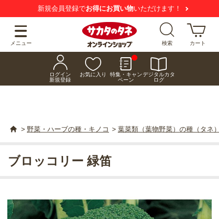
新規会員登録で
お得にお買い物
いただけます！
メニュー
検索
カート
ログイン
お気に入り
特集・キャン
デジタルカタ
新規登録
ペーン
ログ
>
野菜・ハーブの種・キノコ
>
葉菜類（葉物野菜）の種（タネ
ブロッコリー 緑笛