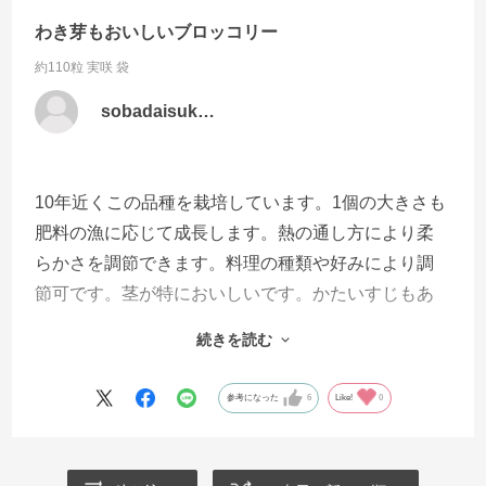
わき芽もおいしいブロッコリー
約110粒 実咲 袋
sobadaisuk…
10年近くこの品種を栽培しています。1個の大きさも
肥料の漁に応じて成長します。熱の通し方により柔
らかさを調節できます。料理の種類や好みにより調
節可です。茎が特においしいです。かたいすじもあ
まりありません。また、うれしいのはわき芽が収穫
続きを読む
できることです。ブロッコリーの収穫時期の応じて
わき芽が収穫できます。二回りぐらい小さいわき芽
参考になった
6
Like!
0
がたくさん収穫できます。わき芽も含めると11月中
旬から3月末まで収穫可能です。病害虫にも強いで
す。虫は青虫程度です。家庭菜園に向いているよう