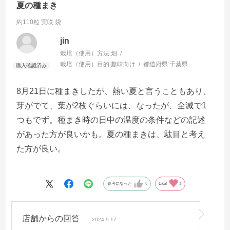
夏の種まき
約110粒 実咲 袋
jin
栽培（使用）方法:
畑
栽培（使用）目的:
趣味向け
都道府県:
千葉県
8月21日に種まきしたが、熱い夏と言うこともあり、
芽がでて、葉が2枚ぐらいには、なったが、全滅で1
つもでず。種まき時の日中の温度の条件などの記述
があった方が良いかも。夏の種まきは、駄目と考え
た方が良い。
参考になった
0
Like!
1
店舗からの回答
2024.9.17