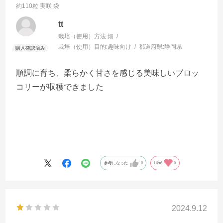
約110粒 実咲 袋
tt
栽培（使用）方法:
畑
栽培（使用）目的:
趣味向け
都道府県:
静岡県
順調に育ち、柔らかく甘さを感じる美味しいブロッ
コリーが収穫できました
参考になった
0
Like!
0
2024.9.12