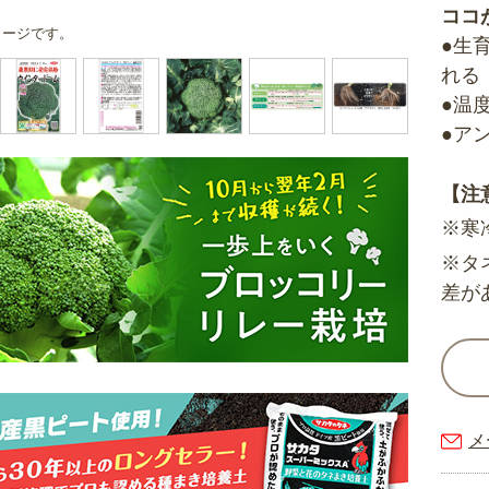
ココ
メージです。
●生
れる
●温
●ア
【注
※寒
※タ
差が
メ