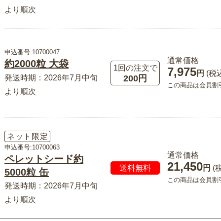
より順次
申込番号:10700047
通常価格
約2000粒 大袋
1回の注文で
7,975
円
(税
200円
発送時期：2026年7月中旬
この商品は会員割
より順次
ネット限定
申込番号:10700063
通常価格
ペレットシード約
21,450
送料無料
円
(
5000粒 缶
この商品は会員割
発送時期：2026年7月中旬
より順次