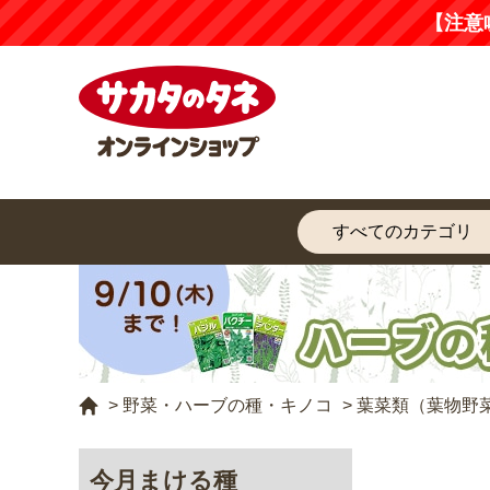
【注意
>
野菜・ハーブの種・キノコ
>
葉菜類（葉物野
今月まける種