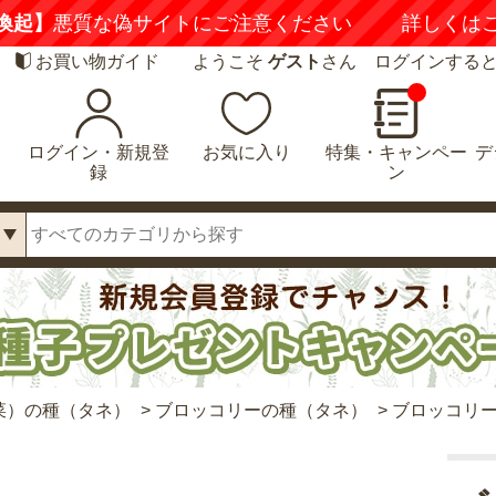
喚起】
悪質な偽サイトにご注意ください
詳しくは
お買い物ガイド
ようこそ
ゲスト
さん ログインする
ログイン・新規登
お気に入り
特集・キャンペー
デ
録
ン
菜）の種（タネ）
>
ブロッコリーの種（タネ）
>
ブロッコリー