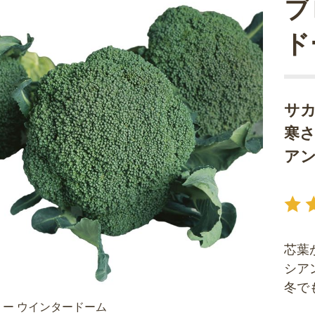
ブ
ド
サ
寒
ア
芯葉
シア
冬で
ー ウインタードーム