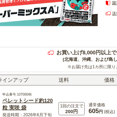
園
送
お買い上げ8,000円以上で
(北海道、沖縄、および島し
※お届け先は1カ所に限り
ラインアップ
送料
価格
申込番号:10700046
ペレットシード約120
通常価格
1回の注文で
粒 実咲 袋
605
200円
円
(税込)
発送時期：2026年6月下旬