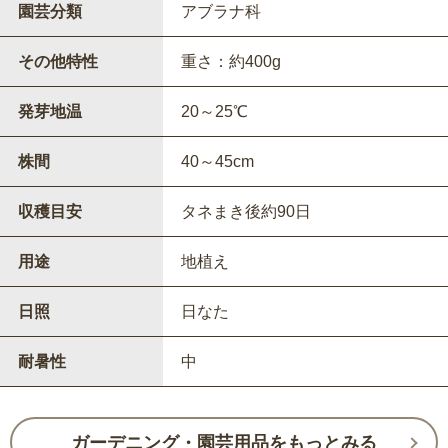
園芸分類
アブラナ科
その他特性
重さ：約400g
発芽地温
20～25℃
株間
40～45cm
収穫目安
タネまき後約90日
用途
地植え
日照
日なた
耐暑性
中
ガーデニング・園芸用品をもっとみる