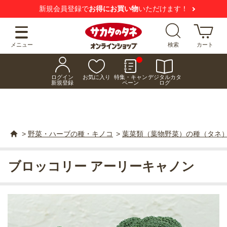
新規会員登録で
お得にお買い物
いただけます！
メニュー
検索
カート
ログイン
お気に入り
特集・キャン
デジタルカタ
新規登録
ペーン
ログ
>
野菜・ハーブの種・キノコ
>
葉菜類（葉物野菜）の種（タネ
ブロッコリー アーリーキャノン