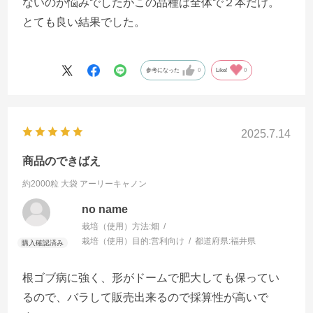
ないのが悩みでしたがこの品種は全体で２本だけ。
とても良い結果でした。
参考になった
0
Like!
0
2025.7.14
商品のできばえ
約2000粒 大袋
アーリーキャノン
no name
栽培（使用）方法:
畑
栽培（使用）目的:
営利向け
都道府県:
福井県
根ゴブ病に強く、形がドームで肥大しても保ってい
るので、バラして販売出来るので採算性が高いで