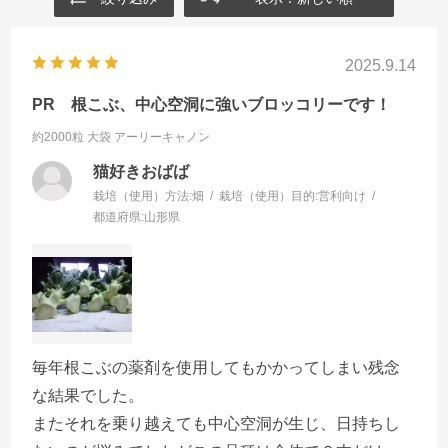
2025.9.14
PR 根こぶ、中心空洞に強いブロッコリーです！
約2000粒 大袋
アーリーキャノン
猫好きおばば
栽培（使用）方法:
畑
栽培（使用）目的:
営利向け
都道府県:
山形県
毎年根こぶの薬剤を使用してもかかってしまい残念
な結果でした。
またそれを乗り越えても中心空洞が生じ、日持ちし