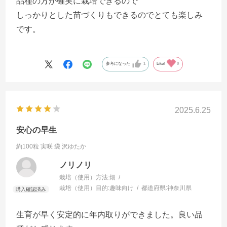
品種の方が確実に栽培できるので
しっかりとした苗づくりもできるのでとても楽しみ
です。
参考になった
1
Like!
0
2025.6.25
安心の早生
約100粒 実咲 袋
沢ゆたか
ノリノリ
栽培（使用）方法:
畑
栽培（使用）目的:
趣味向け
都道府県:
神奈川県
生育が早く安定的に年内取りができました。良い品