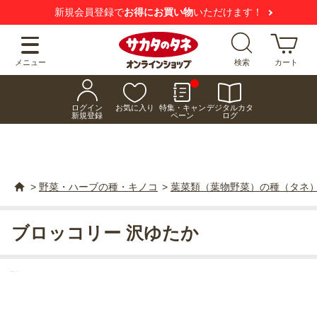
新規会員登録で
お得にお買い物
いただけます！
メニュー
検索
カート
ログイン
お気に入り
特集・キャン
デジタルカタ
新規登録
ペーン
ログ
>
野菜・ハーブの種・キノコ
>
葉菜類（葉物野菜）の種（タネ
ブロッコリー 沢ゆたか