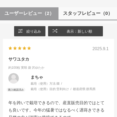
ユーザーレビュー
（2）
スタッフレビュー
（0）
絞り込み
表示：新しい順
2025.9.1
サワユタカ
約100粒 実咲 袋
沢ゆたか
まちゃ
栽培（使用）方法:
畑
栽培（使用）目的:
営利向け
都道府県:
群馬県
年を跨いで栽培できるので、産直販売目的ではとて
も良いです。今年の猛暑ではなるべく遅蒔きできる