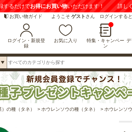
録するだけで
お得にお買い物
いただけます！
詳し
お買い物ガイド
ようこそ
ゲスト
さん ログインする
ログイン・新規登
お気に入り
特集・キャンペー
デ
録
ン
菜）の種（タネ）
>
ホウレンソウの種（タネ）
>
ホウレンソウ