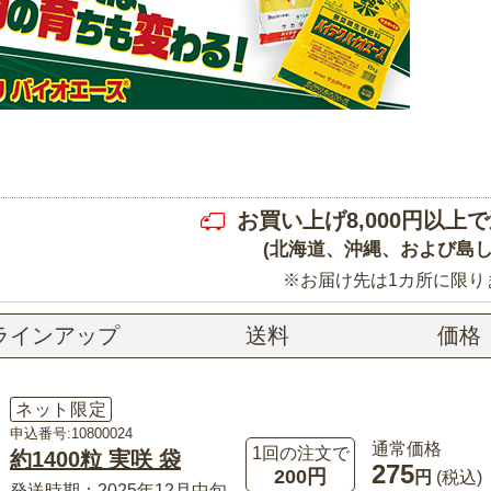
お買い上げ8,000円以上で
(北海道、沖縄、および島し
※お届け先は1カ所に限り
ラインアップ
送料
価格
ネット限定
申込番号:10800024
通常価格
1回の注文で
約1400粒 実咲 袋
275
200円
円
(税込)
発送時期：2025年12月中旬