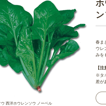
ホ
ン
春ま
ウレ
みを
【注
※タ
差が
ウ 西洋ホウレンソウ ノーベル