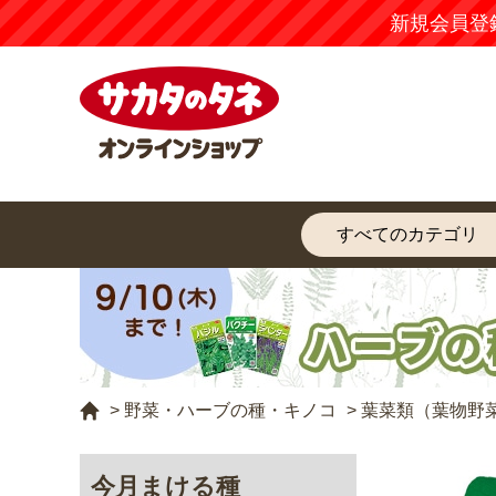
新規会員登
>
野菜・ハーブの種・キノコ
>
葉菜類（葉物野
今月まける種