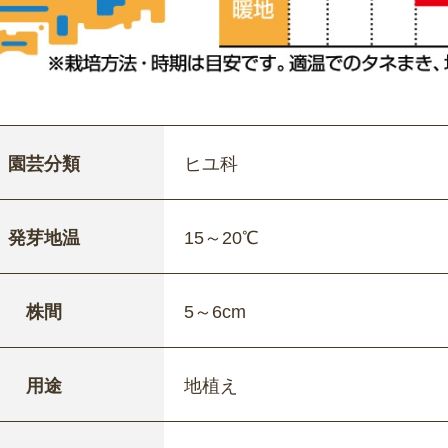
園芸分類
ヒユ科
発芽地温
15～20℃
株間
5～6cm
用途
地植え