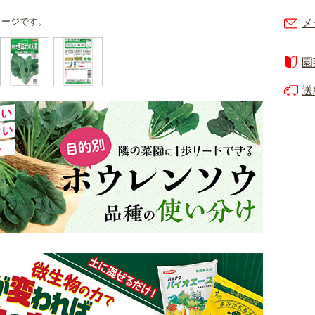
メージです。
メ
園
送