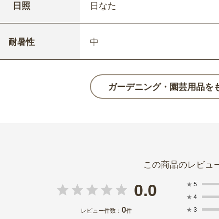
日照
日なた
耐暑性
中
ガーデニング・園芸用品を
★
5
0.0
★
4
0
★
3
レビュー件数：
件