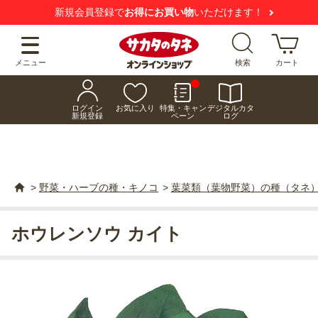
新規会員登録で
お得にお買い物
いただけます！
メニュー
検索
カート
ログイン
お気に入り
特集・キャン
デジタルカタ
新規登録
ペーン
ログ
>
野菜・ハーブの種・キノコ
>
葉菜類（葉物野菜）の種（タネ
ホウレンソウ カイト