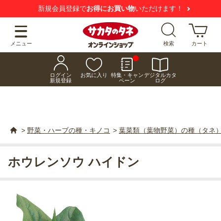
新規会員登録で
お得にお買い物
いただけます！
メニュー
検索
カート
ログイン
お気に入り
特集・キャン
デジタルカタ
新規登録
ペーン
ログ
>
野菜・ハーブの種・キノコ
>
葉菜類（葉物野菜）の種（タネ
ホウレンソウ ハイドン