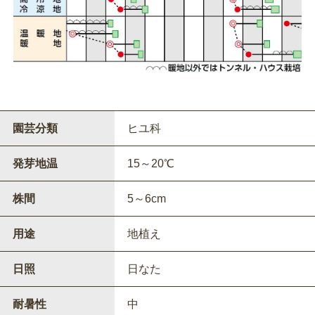
園芸分類
ヒユ科
発芽地温
15～20℃
株間
5～6cm
用途
地植え
日照
日なた
耐暑性
中