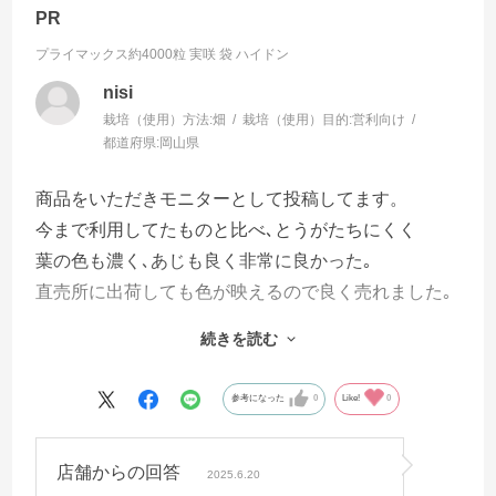
PR
プライマックス約4000粒 実咲 袋
ハイドン
nisi
栽培（使用）方法:
畑
栽培（使用）目的:
営利向け
都道府県:
岡山県
商品をいただきモニターとして投稿してます。
今まで利用してたものと比べ､とうがたちにくく
葉の色も濃く､あじも良く非常に良かった｡
直売所に出荷しても色が映えるので良く売れました｡
今後､このほうれん草に切り替えていく予定です｡
続きを読む
モニターして良かったです｡
参考になった
0
Like!
0
店舗からの回答
2025.6.20