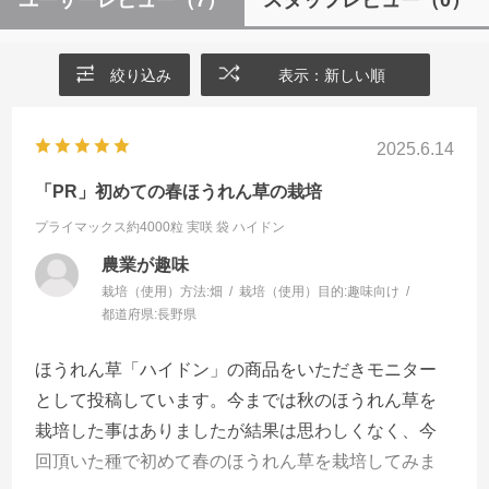
ユーザーレビュー
（7）
スタッフレビュー
（0）
絞り込み
表示：新しい順
2025.6.14
「PR」初めての春ほうれん草の栽培
プライマックス約4000粒 実咲 袋
ハイドン
農業が趣味
栽培（使用）方法:
畑
栽培（使用）目的:
趣味向け
都道府県:
長野県
ほうれん草「ハイドン」の商品をいただきモニター
として投稿しています。今までは秋のほうれん草を
栽培した事はありましたが結果は思わしくなく、今
回頂いた種で初めて春のほうれん草を栽培してみま