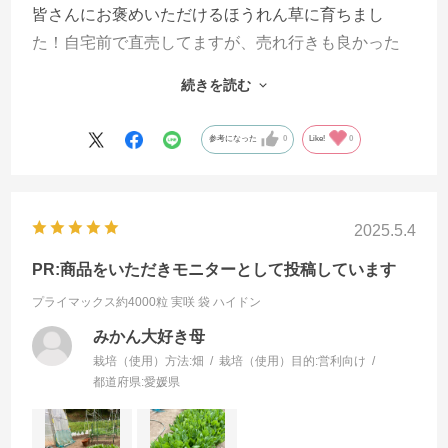
皆さんにお褒めいただけるほうれん草に育ちまし
た！自宅前で直売してますが、売れ行きも良かった
です。
続きを読む
葉っぱが絡まりにくく、収穫のしやすいことがとて
も良かったです。
参考になった
0
Like!
0
2025.5.4
PR:商品をいただきモニターとして投稿しています
プライマックス約4000粒 実咲 袋
ハイドン
みかん大好き母
栽培（使用）方法:
畑
栽培（使用）目的:
営利向け
都道府県:
愛媛県