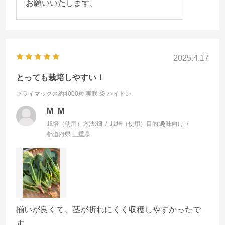
お願いいたします。
2025.4.17
とっても栽培しやすい！
プライマックス約4000粒 実咲 袋
ハイドン
M_M
栽培（使用）方法:
畑
栽培（使用）目的:
趣味向け
都道府県:
三重県
揃いが良くて、茎が折れにくく収穫しやすかったで
す。