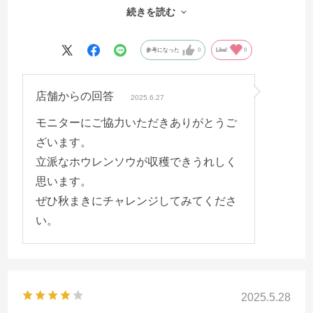
した。種まき時期が少し遅くなり4月中旬でしたが、
続きを読む
ほぼ全て発芽し順調に生育しました。家族からはこ
んなに立派なほうれん草初めてだね…、と喜ばれま
参考になった
0
Like!
0
した。秋まきも出来る様ですので、今年は秋まきに
も再度挑戦したいと思います。ありがとうございま
店舗からの回答
した。
2025.6.27
モニターにご協力いただきありがとうご
ざいます。
立派なホウレンソウが収穫できうれしく
思います。
ぜひ秋まきにチャレンジしてみてくださ
い。
2025.5.28