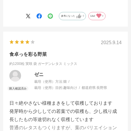
参考になった
0
Like!
0
2025.9.14
食卓っを彩る野菜
約1200粒 実咲 袋
ガーデンレタス ミックス
ゼニ
栽培（使用）方法:
畑
栽培（使用）目的:
趣味向け
都道府県:
長野県
日々絶やさない様種まきをして収穫しております
発芽時から少ししての若葉での収穫も、少し残り成
長したもの等途切れなく収穫しています
普通のレタスもつくりますが、葉のバリエイション