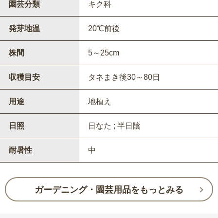
園芸分類
キク科
発芽地温
20℃前後
株間
5～25cm
収穫目安
タネまき後30～80日
用途
地植え
日照
日なた ; 半日陰
耐暑性
中
ガーデニング・園芸用品をもっとみる