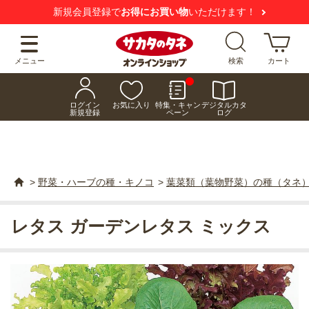
新規会員登録で
お得にお買い物
いただけます！
メニュー
検索
カート
ログイン
お気に入り
特集・キャン
デジタルカタ
新規登録
ペーン
ログ
>
野菜・ハーブの種・キノコ
>
葉菜類（葉物野菜）の種（タネ
レタス ガーデンレタス ミックス