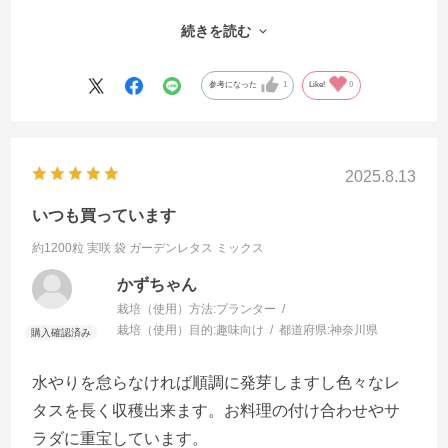
が多くつくるのも食べるのも楽しいです
続きを読む
早春から晩秋までサラダで楽しんでいます
友人にあげてもたいへんよろこばfれます
参考になった
1
Like!
0
2025.8.13
いつも買っています
約1200粒 実咲 袋
ガーデンレタス ミックス
かずちゃん
栽培（使用）方法:
プランター
栽培（使用）目的:
趣味向け
都道府県:
神奈川県
水やりを怠らなければ順調に発芽しますし色々なレ
タスを長く収穫出来ます。お料理の付け合わせやサ
ラダに重宝しています。