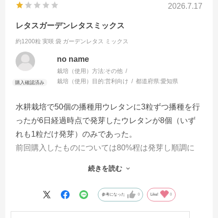
2026.7.17
レタスガーデンレタスミックス
約1200粒 実咲 袋
ガーデンレタス ミックス
no name
栽培（使用）方法:
その他
栽培（使用）目的:
営利向け
都道府県:
愛知県
水耕栽培で50個の播種用ウレタンに3粒ずつ播種を行
ったが6日経過時点で発芽したウレタンが8個（いず
れも1粒だけ発芽）のみであった。
前回購入したものについては80%程は発芽し順調に
収穫まで行っており、次回播種時には播種環境を再
続きを読む
考したい。
参考になった
0
Like!
0