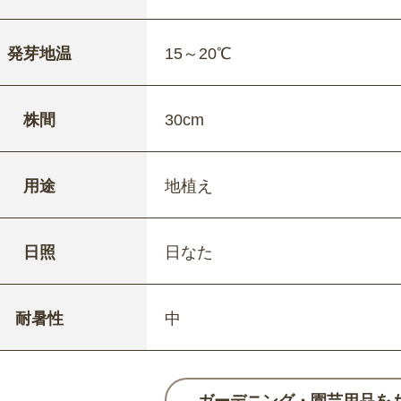
発芽地温
15～20℃
株間
30cm
用途
地植え
日照
日なた
耐暑性
中
ガーデニング・園芸用品を