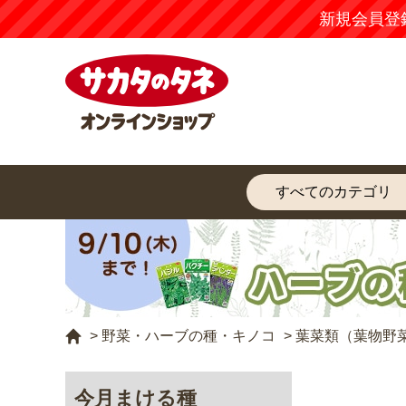
新規会員登
>
野菜・ハーブの種・キノコ
>
葉菜類（葉物野
今月まける種