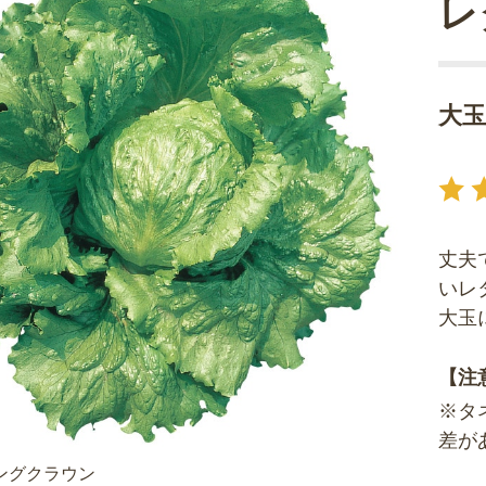
レ
大
丈夫
いレ
大玉
【注
※タ
差が
ングクラウン