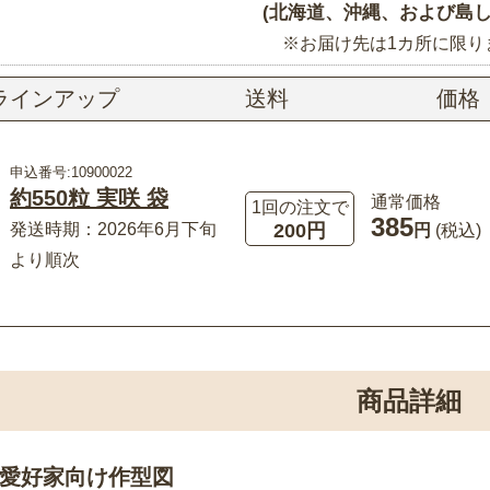
(北海道、沖縄、および島し
※お届け先は1カ所に限り
ラインアップ
送料
価格
申込番号:10900022
約550粒 実咲 袋
通常価格
1回の注文で
385
200円
発送時期：2026年6月下旬
円
(税込)
より順次
商品詳細
愛好家向け作型図