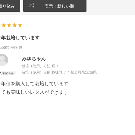
絞り込み
表示：新しい順
毎年栽培しています
550粒 実咲 袋
みゆちゃん
栽培（使用）方法:
畑
栽培（使用）目的:
趣味向け
都道府県:
茨城県
毎年種を購入して栽培しています
とても美味しいレタスができます