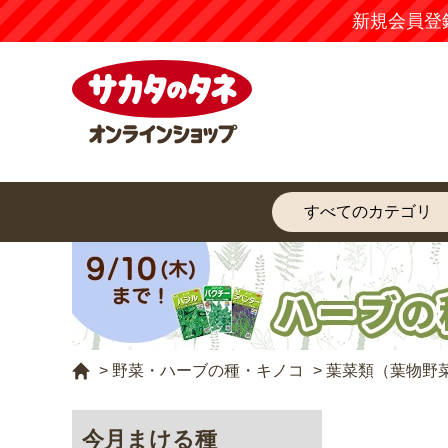
新規会員登
>
野菜・ハーブの種・キノコ
>
葉菜類（葉物野
今月まける種