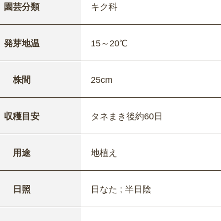
園芸分類
キク科
発芽地温
15～20℃
株間
25cm
収穫目安
タネまき後約60日
用途
地植え
日照
日なた ; 半日陰