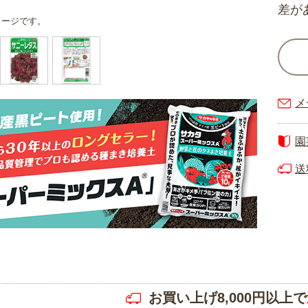
差が
メージです。
メ
園
送
お買い上げ8,000円以上で