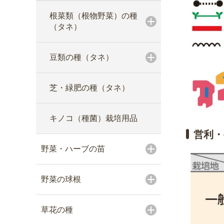
根菜類（根物野菜）の種
（タネ）
豆類の種（タネ）
芝・緑肥の種（タネ）
キノコ（種菌）栽培用品
営利・
野菜・ハーブの苗
野菜の球根
草花の種