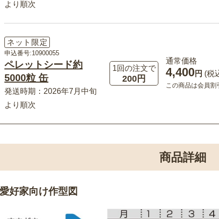
より順次
ネット限定
申込番号:10900055
通常価格
ペレットシード約
1回の注文で
4,400
円
(税
5000粒 缶
200円
この商品は会員割
発送時期：2026年7月中旬
より順次
商品詳細
愛好家向け作型図