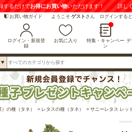
録するだけで
お得にお買い物
いただけます！
詳し
お買い物ガイド
ようこそ
ゲスト
さん ログインする
ログイン・新規登
お気に入り
特集・キャンペー
デ
録
ン
菜）の種（タネ）
>
レタスの種（タネ）
>
サニーレタス レッ