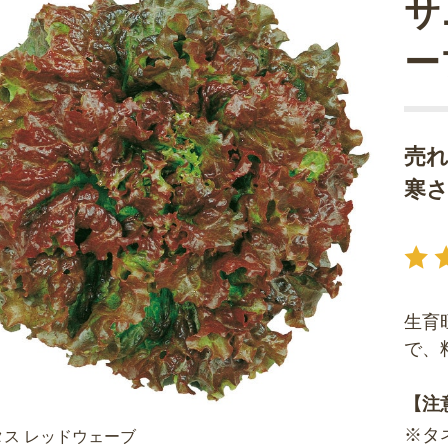
サ
ー
売
寒
生育
で、
【注
※タ
ス レッドウェーブ