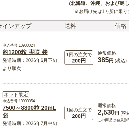
(北海道、沖縄、および島し
※お届け先は1カ所に限り
ラインアップ
送料
価格
申込番号:10900024
約1200粒 実咲 袋
通常価格
1回の注文で
385
200円
発送時期：2026年6月下旬
円
(税込)
より順次
ネット限定
申込番号:10900054
通常価格
7500～8800粒 20mL
1回の注文で
2,530
円
(税
袋
200円
この商品は会員割
発送時期：2026年7月中旬