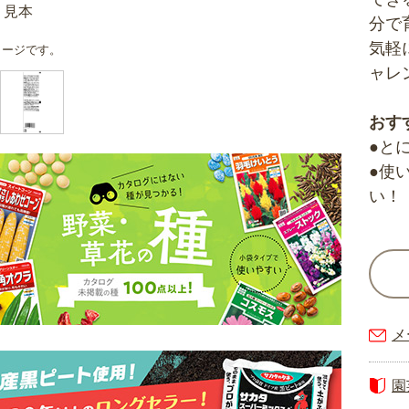
）見本
分で
気軽
メージです。
ャレ
おす
●と
●使
い！
メ
園