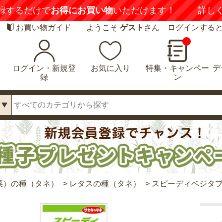
録するだけで
お得にお買い物
いただけます！
詳し
お買い物ガイド
ようこそ
ゲスト
さん ログインする
ログイン・新規登
お気に入り
特集・キャンペー
デ
録
ン
菜）の種（タネ）
>
レタスの種（タネ）
>
スピーディベジタブ