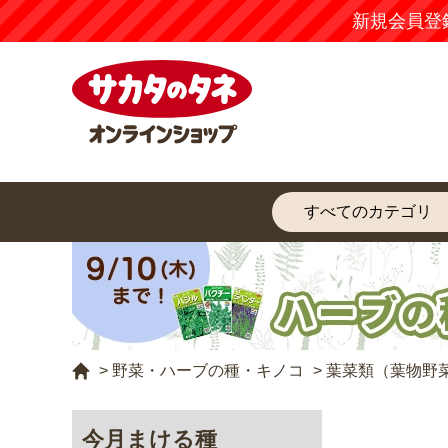
新規会員登
>
野菜・ハーブの種・キノコ
>
葉菜類（葉物野
今月まける種