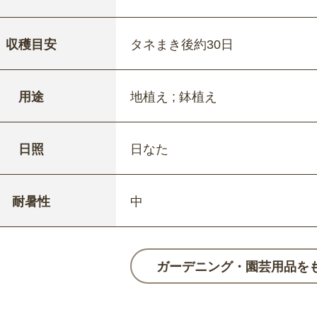
収穫目安
タネまき後約30日
用途
地植え ; 鉢植え
日照
日なた
耐暑性
中
ガーデニング・園芸用品を