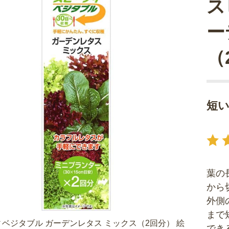
ス
ー
（
短
葉の
から
外側
まで
ベジタブル ガーデンレタス ミックス（2回分） 絵
でき