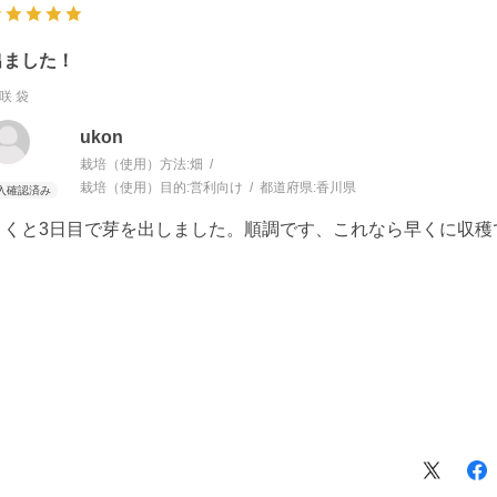
出ました！
咲 袋
ukon
栽培（使用）方法:
畑
栽培（使用）目的:
営利向け
都道府県:
香川県
まくと3日目で芽を出しました。順調です、これなら早くに収穫