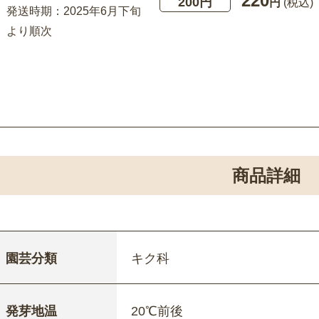
220
200円
円
(税込)
発送時期：2025年6月下旬
より順次
商品詳細
園芸分類
キク科
発芽地温
20℃前後