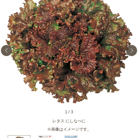
1
/
3
レタス にしなべに
※画像はイメージです。