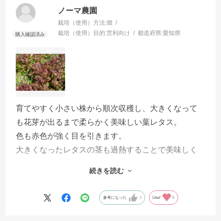
ノーマ農園
栽培（使用）方法:
畑
栽培（使用）目的:
営利向け
都道府県:
愛知県
育てやすく小さい株から順次収穫し、大きくなって
も花芽が出るまで柔らかく美味しい葉レタス。
色も赤色が強く目を引きます。
大きくなったレタスの茎も過熱することで美味しく
食べられます。
続きを読む
煮込み料理やきんぴらで美味しい。
参考になった
1
Like!
0