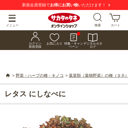
新規会員登録で
お得にお買い物
いただけます！
メニュー
検索
カート
ログイン
お気に入り
特集・キャン
デジタルカタ
新規登録
ペーン
ログ
>
野菜・ハーブの種・キノコ
>
葉菜類（葉物野菜）の種（タネ
レタス にしなべに