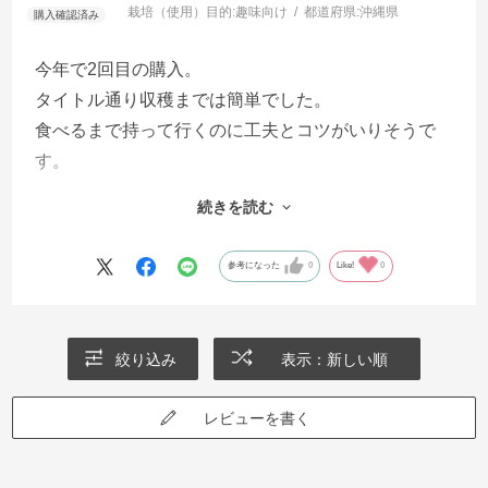
栽培（使用）目的:
趣味向け
都道府県:
沖縄県
今年で2回目の購入。
タイトル通り収穫までは簡単でした。
食べるまで持って行くのに工夫とコツがいりそうで
す。
収穫→乾燥→ゴマ→掃除→食卓
続きを読む
ゴミを除いたりするのがすごく面倒くさく育てたも
のの大部分捨てました。
参考になった
0
Like!
0
今年は、育てる量と掃除の仕方をもうちょっと調べ
＆考えて挑戦しようと思ってます。
絞り込み
表示：新しい順
レビューを書く