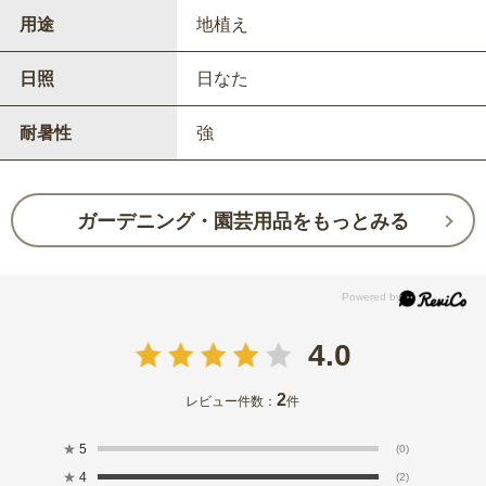
用途
地植え
日照
日なた
耐暑性
強
ガーデニング・園芸用品をもっとみる
4.0
2
レビュー件数：
件
★
5
(0)
★
4
(2)