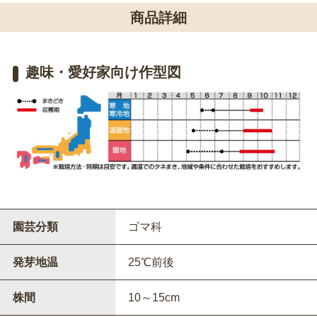
商品詳細
趣味・愛好家向け作型図
園芸分類
ゴマ科
発芽地温
25℃前後
株間
10～15cm