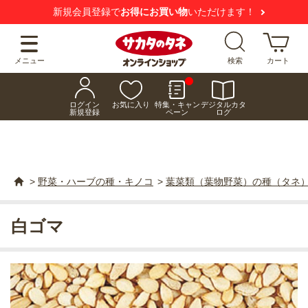
新規会員登録で
お得にお買い物
いただけます！
メニュー
検索
カート
ログイン
お気に入り
特集・キャン
デジタルカタ
新規登録
ペーン
ログ
>
野菜・ハーブの種・キノコ
>
葉菜類（葉物野菜）の種（タネ
白ゴマ