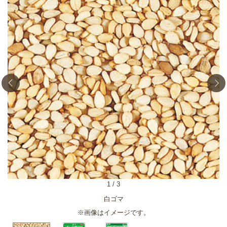
1
/
3
白ゴマ
※画像はイメージです。