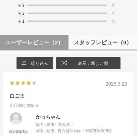
★
3
(0)
★
2
(0)
★
1
(0)
ユーザーレビュー
（2）
スタッフレビュー
（0）
絞り込み
表示：新しい順
2025.3.23
白ごま
約2400粒 実咲 袋
かっちゃん
栽培（使用）方法:
畑
栽培（使用）目的:
趣味向け
都道府県:
秋田県