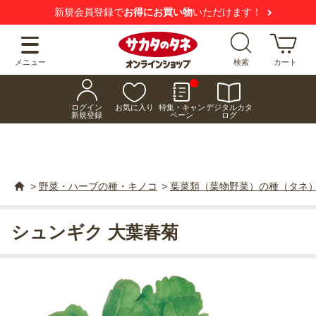
新規会員登録で
お得にお買い物
いただけます！
メニュー
検索
カート
ログイン
お気に入り
特集・キャン
デジタルカタ
新規登録
ペーン
ログ
>
野菜・ハーブの種・キノコ
>
葉菜類（葉物野菜）の種（タネ
シュンギク 大葉春菊