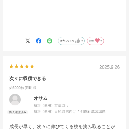
参考になった
0
Like!
0
2025.9.26
次々に収穫できる
約6000粒 実咲 袋
オサム
栽培（使用）方法:
畑
栽培（使用）目的:
趣味向け
都道府県:
茨城県
成長が早く、次々に伸びてくる枝を摘み取ることが