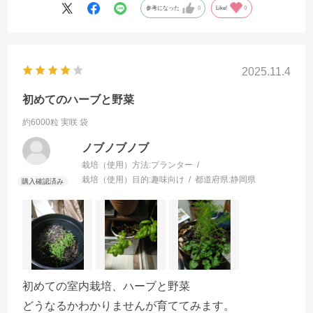
参考になった
0
Like!
0
2025.11.4
初めてのハーブと野菜
約6000粒 実咲 袋
ノブノブノブ
栽培（使用）方法:
プランター
栽培（使用）目的:
趣味向け
都道府県:
静岡県
初めての室内栽培、ハーブと野菜
どうなるかわかりませんが育ててみます。