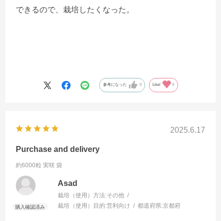
できるので、栽培したくなった。
参考になった
0
Like!
0
2025.6.17
Purchase and delivery
約6000粒 実咲 袋
Asad
栽培（使用）方法:
その他
栽培（使用）目的:
営利向け
都道府県:
京都府