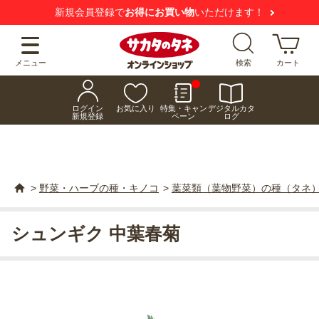
新規会員登録で
お得にお買い物
いただけます！
メニュー
検索
カート
ログイン
お気に入り
特集・キャン
デジタルカタ
新規登録
ペーン
ログ
>
野菜・ハーブの種・キノコ
>
葉菜類（葉物野菜）の種（タネ
シュンギク 中葉春菊