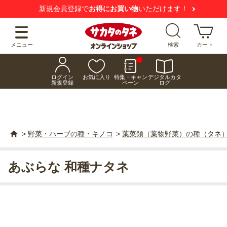
新規会員登録で
お得にお買い物
いただけます！
メニュー
検索
カート
ログイン
お気に入り
特集・キャン
デジタルカタ
新規登録
ペーン
ログ
>
野菜・ハーブの種・キノコ
>
葉菜類（葉物野菜）の種（タネ
あぶらな 和種ナタネ