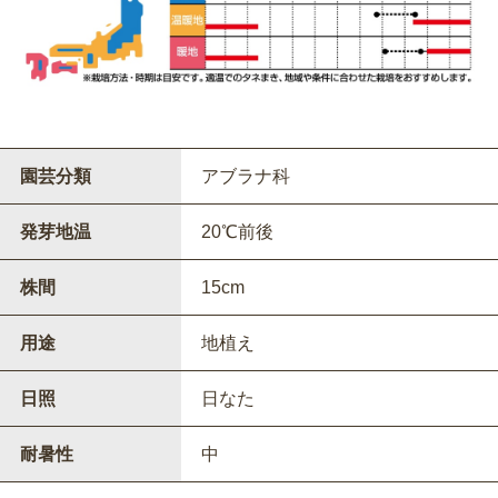
園芸分類
アブラナ科
発芽地温
20℃前後
株間
15cm
用途
地植え
日照
日なた
耐暑性
中