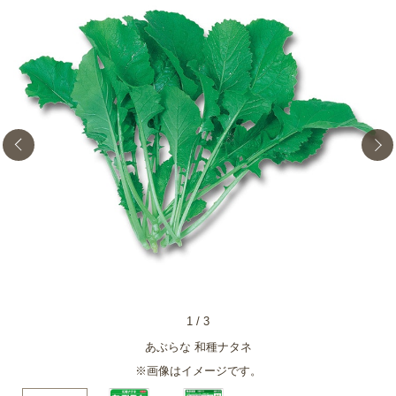
1
/
3
あぶらな 和種ナタネ
※画像はイメージです。