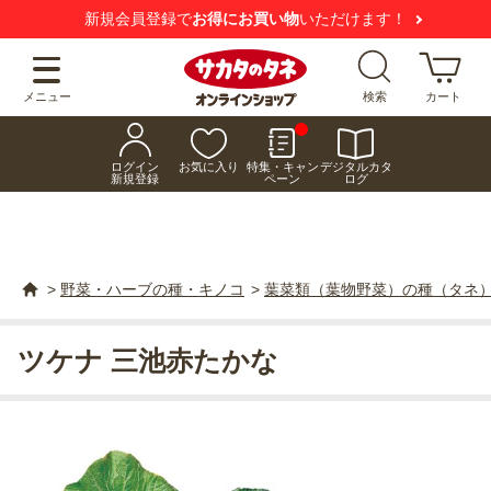
新規会員登録で
お得にお買い物
いただけます！
メニュー
検索
カート
ログイン
お気に入り
特集・キャン
デジタルカタ
新規登録
ペーン
ログ
>
野菜・ハーブの種・キノコ
>
葉菜類（葉物野菜）の種（タネ
ツケナ 三池赤たかな