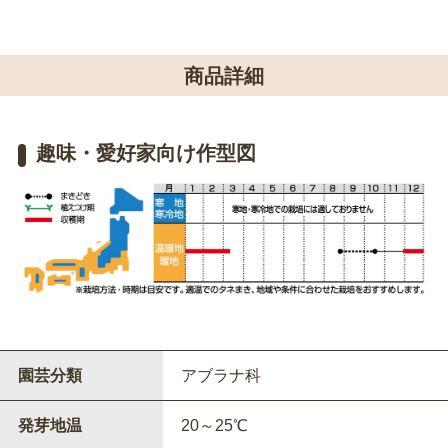
商品詳細
趣味・愛好家向け作型図
園芸分類
アブラナ科
発芽地温
20～25℃