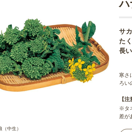
ハ
サ
た
長
寒さ
ろい
【注
※タ
差が
娘（中生）