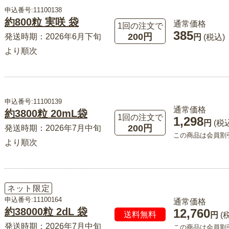
申込番号:11100138
約800粒 実咲 袋
通常価格
1回の注文で
385
200円
発送時期：2026年6月下旬
円
(税込)
より順次
申込番号:11100139
通常価格
約3800粒 20mL袋
1回の注文で
1,298
円
(税
200円
発送時期：2026年7月中旬
この商品は会員割
より順次
ネット限定
申込番号:11100164
通常価格
約38000粒 2dL 袋
12,760
送料無料
円
(
発送時期：2026年7月中旬
この商品は会員割