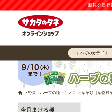
新規会員登
>
野菜・ハーブの種・キノコ
>
葉菜類（葉物野
今月まける種