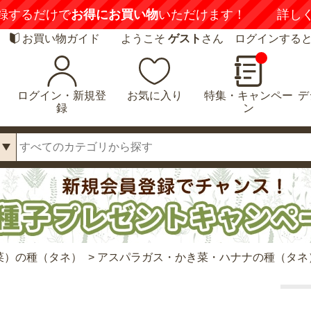
録するだけで
お得にお買い物
いただけます！
詳し
お買い物ガイド
ようこそ
ゲスト
さん ログインする
ログイン・新規登
お気に入り
特集・キャンペー
デ
録
ン
菜）の種（タネ）
>
アスパラガス・かき菜・ハナナの種（タネ