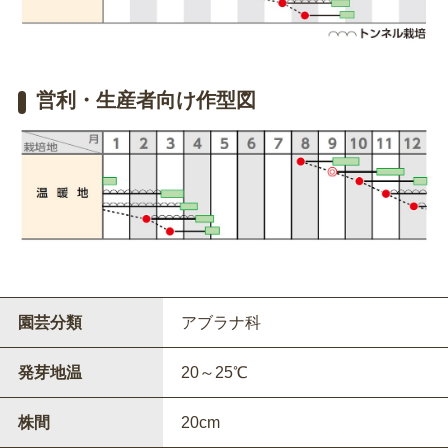
営利・生産者向け作型図
園芸分類
アブラナ科
発芽地温
20～25℃
株間
20cm