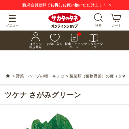
新規会員登録で
お得にお買い物
いただけます！
メニュー
検索
カート
ログイン
お気に入り
特集・キャン
デジタルカタ
新規登録
ペーン
ログ
>
野菜・ハーブの種・キノコ
>
葉菜類（葉物野菜）の種（タネ
ツケナ さがみグリーン