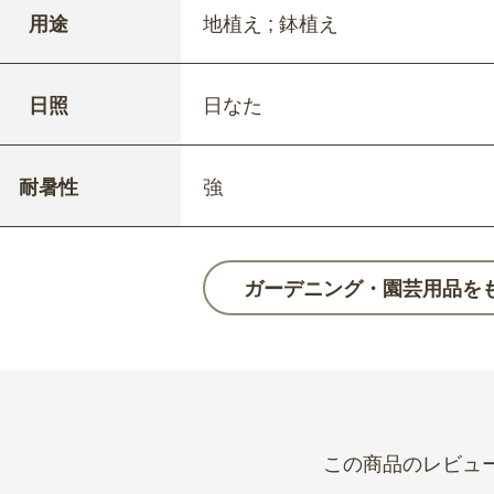
用途
地植え ; 鉢植え
日照
日なた
耐暑性
強
ガーデニング・園芸用品を