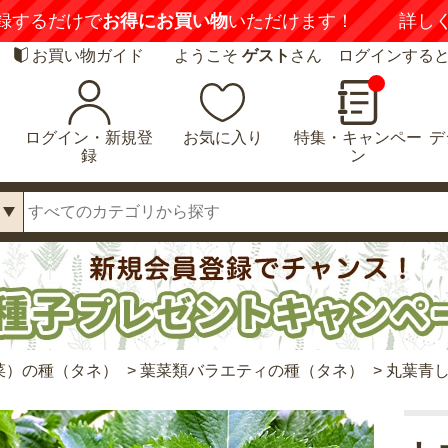
録するだけで
お得にお買い物
いただけます！
詳し
お買い物ガイド
ようこそ
ゲスト
さん ログインする
ログイン・新規登
お気に入り
特集・キャンペー
デ
録
ン
菜）の種（タネ）
>
葉菜類バラエティの種（タネ）
>
丸葉青し