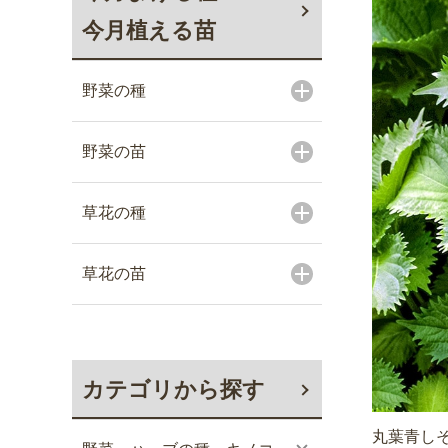
今月植える苗
野菜の種
野菜の苗
草花の種
草花の苗
カテゴリから探す
丸葉青しそ