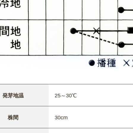
発芽地温
25～30℃
株間
30cm