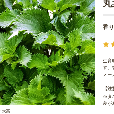
丸
香
生育
す。
メー
【注
※タ
差が
 大高