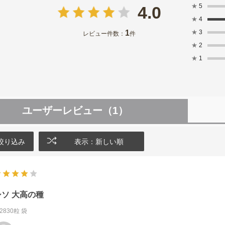
★
5
4.0
★
4
1
★
3
レビュー件数：
件
★
2
★
1
ユーザーレビュー
（1）
絞り込み
表示：新しい順
シソ 大高の種
2830粒 袋