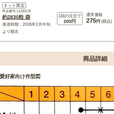
ネット限定
申込番号:11100178
通常価格
1回の注文で
約2830粒 袋
275
200円
円
(税込)
発送時期：2026年2月中旬
より順次
商品詳細
愛好家向け作型図