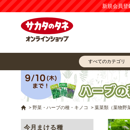
新規会員登
>
野菜・ハーブの種・キノコ
>
葉菜類（葉物野
今月まける種