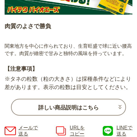
肉質のよさで勝負
関東地方を中心に作られており、生育旺盛で球に近い腰高
です。肉質が緻密で甘みと独特の風味を持っています。
【注意事項】
※タネの粒数（粒の大きさ）は採種条件などにより
差があります。表示の粒数は目安としてください。
詳しい商品説明はこちら
メールで
URLを
LINEで
送る
コピー
送る