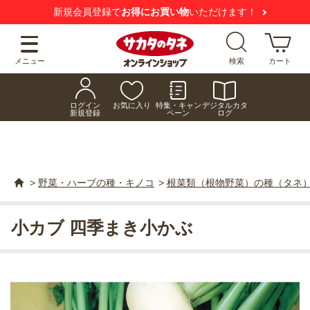
新規会員登録で
お得にお買い物
いただけます！
メニュー
検索
カート
ログイン
お気に入り
特集・キャン
デジタルカタ
新規登録
ペーン
ログ
>
野菜・ハーブの種・キノコ
>
根菜類（根物野菜）の種（タネ
小カブ 四季まき小かぶ