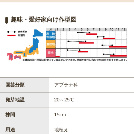
趣味・愛好家向け作型図
園芸分類
アブラナ科
発芽地温
20～25℃
株間
15cm
用途
地植え