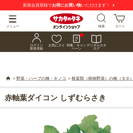
新規会員登録で
お得にお買い物
いただけます！
メニュー
検索
カート
ログイン
お気に入り
特集・キャン
デジタルカタ
新規登録
ペーン
ログ
>
野菜・ハーブの種・キノコ
>
根菜類（根物野菜）の種（タネ
赤軸葉ダイコン しずむらさき