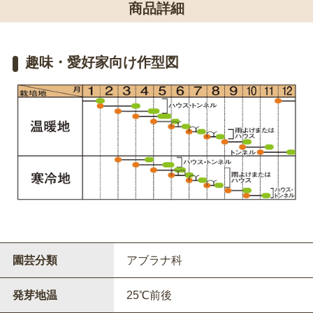
商品詳細
趣味・愛好家向け作型図
園芸分類
アブラナ科
発芽地温
25℃前後