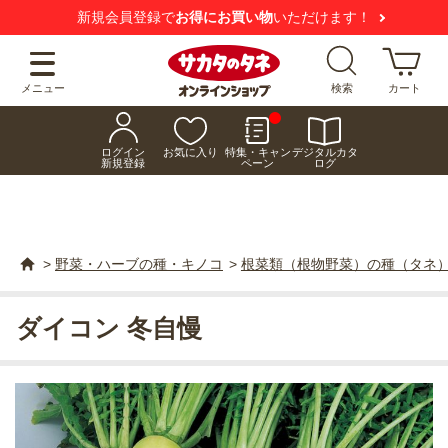
新規会員登録で
お得にお買い物
いただけます！
メニュー
検索
カート
ログイン
お気に入り
特集・キャン
デジタルカタ
新規登録
ペーン
ログ
>
野菜・ハーブの種・キノコ
>
根菜類（根物野菜）の種（タネ
ダイコン 冬自慢