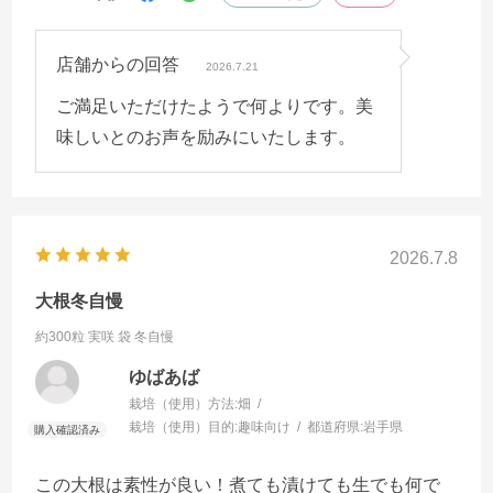
店舗からの回答
2026.7.21
ご満足いただけたようで何よりです。美
味しいとのお声を励みにいたします。
2026.7.8
大根冬自慢
約300粒 実咲 袋
冬自慢
ゆばあば
栽培（使用）方法:
畑
栽培（使用）目的:
趣味向け
都道府県:
岩手県
この大根は素性が良い！煮ても漬けても生でも何で