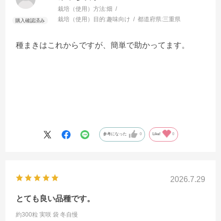
栽培（使用）方法:
畑
栽培（使用）目的:
趣味向け
都道府県:
三重県
種まきはこれからですが、簡単で助かってます。
参考になった
0
Like!
0
2026.7.29
とても良い品種です。
約300粒 実咲 袋
冬自慢