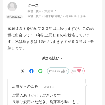
グース
栽培（使用）方法:
畑
栽培（使用）目的:
趣味向け
都道府県:
千葉県
家庭菜園？を始めて２０年以上経ちますが、この品
種に出会って１０年以上同じものを栽培していま
す。私は種まきは１粒づつまきますが９０％以上発
芽します。
さらに、味が非常に良いし、柔らかいのに煮崩れは
続きを読む
しにくいので非常に満足しています。知り合いにお
すそ分けしても喜ばれています。
参考になった
0
Like!
0
この品種は年内どりなので平行して冬みねセブンも
栽培しています。
店舗からの回答
2026.8.4
ご購入ありがとうございます。
長年ご愛用いただき、発芽率や味にもご