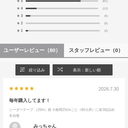
★
5
(61)
★
4
(12)
★
3
(5)
★
2
(0)
★
1
(2)
ユーザーレビュー
（80）
スタッフレビュー
（0）
絞り込み
表示：新しい順
2026.7.30
毎年購入してます！
シーダーテープ （20m）袋 ※株間25cmごと（80カ所）に各3粒詰め
冬自慢
みっちゃん