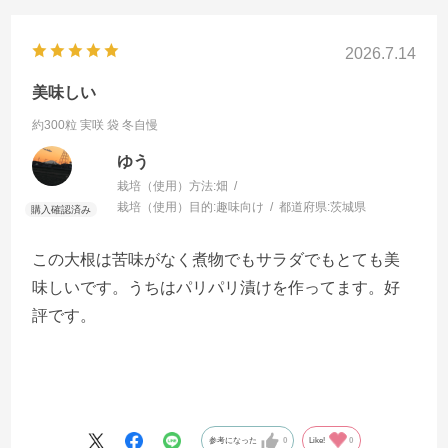
2026.7.14
美味しい
約300粒 実咲 袋
冬自慢
ゆう
栽培（使用）方法:
畑
栽培（使用）目的:
趣味向け
都道府県:
茨城県
この大根は苦味がなく煮物でもサラダでもとても美
味しいです。うちはパリパリ漬けを作ってます。好
評です。
参考になった
0
Like!
0