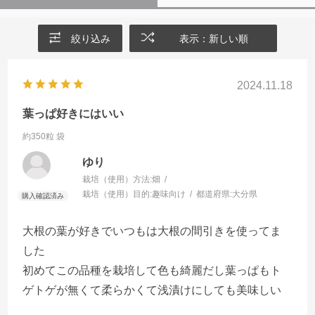
絞り込み
表示：新しい順
2024.11.18
葉っぱ好きにはいい
約350粒 袋
ゆり
栽培（使用）方法:
畑
栽培（使用）目的:
趣味向け
都道府県:
大分県
大根の葉が好きでいつもは大根の間引きを使ってま
した
初めてこの品種を栽培して色も綺麗だし葉っぱもト
ゲトゲが無くて柔らかくて浅漬けにしても美味しい