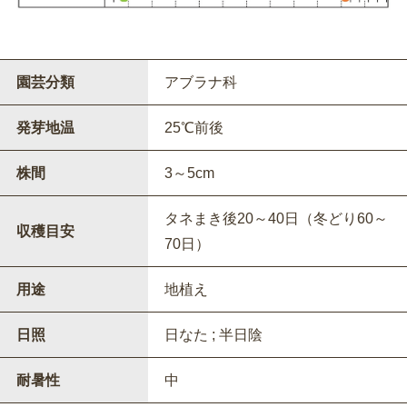
園芸分類
アブラナ科
発芽地温
25℃前後
株間
3～5cm
タネまき後20～40日（冬どり60～
収穫目安
70日）
用途
地植え
日照
日なた ; 半日陰
耐暑性
中