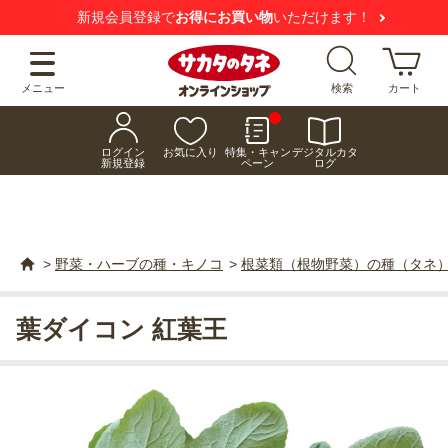
新規会員登録で
お得にお買い物
いただけます！
メニュー
検索
カート
ログイン
お気に入り
特集・キャン
デジタルカタ
新規登録
ペーン
ログ
>
野菜・ハーブの種・キノコ
>
根菜類（根物野菜）の種（タネ
葉ダイコン 紅葉王