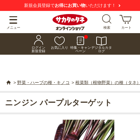
新規会員登録で
お得にお買い物
いただけます！
メニュー
検索
カート
ログイン
お気に入り
特集・キャン
デジタルカタ
新規登録
ペーン
ログ
>
野菜・ハーブの種・キノコ
>
根菜類（根物野菜）の種（タネ
ニンジン パープルターゲット