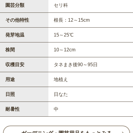
園芸分類
セリ科
その他特性
根長：12～15cm
発芽地温
15～25℃
株間
10～12cm
収穫目安
タネまき後90～95日
用途
地植え
日照
日なた
耐暑性
中