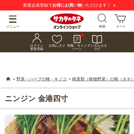
新規会員登録で
お得にお買い物
いただけます！
メニュー
検索
カート
ログイン
お気に入り
特集・キャン
デジタルカタ
新規登録
ペーン
ログ
>
野菜・ハーブの種・キノコ
>
根菜類（根物野菜）の種（タネ
ニンジン 金港四寸