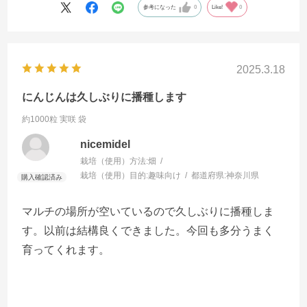
参考になった
0
Like!
0
2025.3.18
にんじんは久しぶりに播種します
約1000粒 実咲 袋
nicemidel
栽培（使用）方法:
畑
栽培（使用）目的:
趣味向け
都道府県:
神奈川県
マルチの場所が空いているので久しぶりに播種しま
す。以前は結構良くできました。今回も多分うまく
育ってくれます。