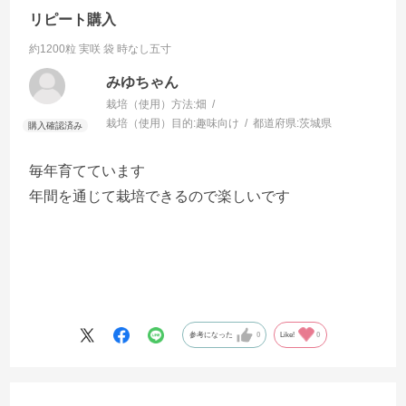
リピート購入
約1200粒 実咲 袋
時なし五寸
みゆちゃん
栽培（使用）方法:
畑
栽培（使用）目的:
趣味向け
都道府県:
茨城県
毎年育てています
年間を通じて栽培できるので楽しいです
参考になった
0
Like!
0