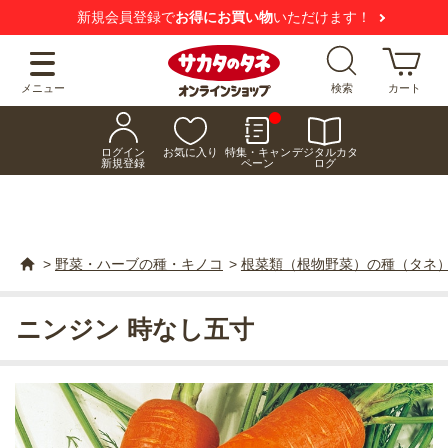
新規会員登録で
お得にお買い物
いただけます！
メニュー
検索
カート
ログイン
お気に入り
特集・キャン
デジタルカタ
新規登録
ペーン
ログ
>
野菜・ハーブの種・キノコ
>
根菜類（根物野菜）の種（タネ
ニンジン 時なし五寸