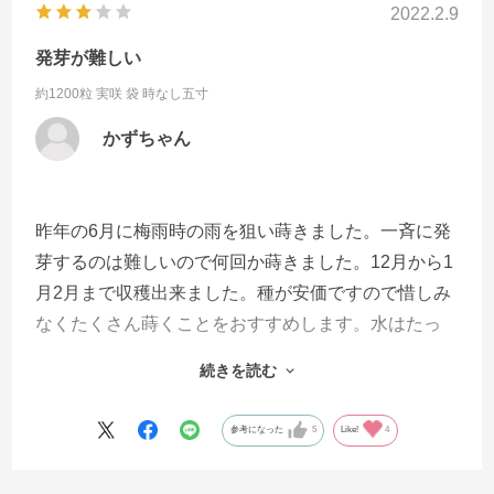
2022.2.9
発芽が難しい
約1200粒 実咲 袋
時なし五寸
かずちゃん
昨年の6月に梅雨時の雨を狙い蒔きました。一斉に発
芽するのは難しいので何回か蒔きました。12月から1
月2月まで収穫出来ました。種が安価ですので惜しみ
なくたくさん蒔くことをおすすめします。水はたっ
ぷりとやってください。土が乾燥していると発芽し
続きを読む
ません。とても難しかったです。
参考になった
5
Like!
4