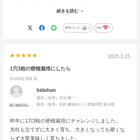
高。
続きを読む
発芽は、GWに１株８粒直播して３～４本芽が出てき
た感じだったので、発芽率は少し悪いかもしれませ
参考になった
0
Like!
0
んが、家庭菜園では、袋にある種を全部を蒔くこと
はないので気にならないです。
もう少し収穫を多くしたくて、７月中旬に追加で種
2025.2.15
まきしました（クーラーの効いた部屋で育苗）が、
発芽しました。
1穴3粒の密植栽培にしたら
約100粒 実咲 袋
hidehan
栽培（使用）方法:
畑
栽培（使用）目的:
趣味向け
都道府県:
東京都
昨年に1穴3粒の密植栽培にチャレンジしました。
支柱も立てずに大きく育ち、大きくなっても硬くな
らず大変美味しく育ちました。