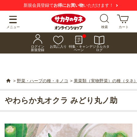
新規会員登録で
お得にお買い物
いただけます！
メニュー
検索
カート
ログイン
お気に入り
特集・キャン
デジタルカタ
新規登録
ペーン
ログ
>
野菜・ハーブの種・キノコ
>
果菜類（実物野菜）の種（タネ
やわらか丸オクラ みどり丸ノ助