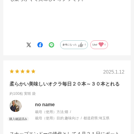
参考になった
0
Like!
0
2025.1.12
柔らかい美味しいオクラ毎日２０本～３０本とれる
約100粒 実咲 袋
no name
栽培（使用）方法:
畑
栽培（使用）目的:
趣味向け
都道府県:
埼玉県
スナップエンドーの後作として４月２１日にポット