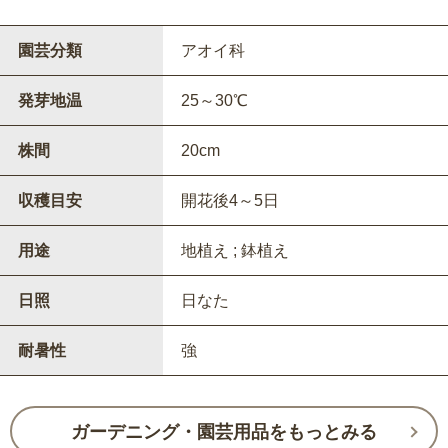
園芸分類
アオイ科
発芽地温
25～30℃
株間
20cm
収穫目安
開花後4～5日
用途
地植え ; 鉢植え
日照
日なた
耐暑性
強
ガーデニング・園芸用品をもっとみる