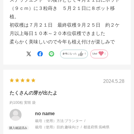
（９ｃｍ）に３粒蒔き ５月２１日に８ポット移
植。
初収穫は７月２１日 最終収穫９月２５日 約２ケ
月以上毎日１０本～２０本位収穫できました
柔らかく美味しいので今年も植え付けが楽しみで
す
参考になった
0
Like!
1
2024.5.28
たくさんの芽が出たよ
約100粒 実咲 袋
no name
栽培（使用）方法:
プランター
栽培（使用）目的:
趣味向け
都道府県:
長崎県