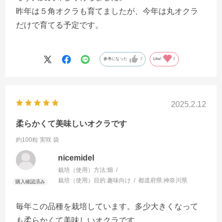
昨年は５角オクラも育てましたが、今年は丸オクラ
だけで育てる予定です。
参考になった
3
Like!
2
2025.2.12
柔らかくて美味しいオクラです
約100粒 実咲 袋
nicemidel
栽培（使用）方法:
畑
栽培（使用）目的:
趣味向け
都道府県:
神奈川県
毎年この品種を栽培しています。多少大きくなって
も柔らかくて美味しいオクラです。