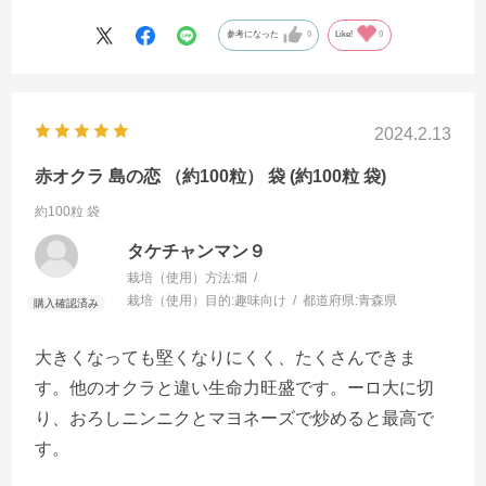
参考になった
0
Like!
0
2024.2.13
赤オクラ 島の恋 （約100粒） 袋 (約100粒 袋)
約100粒 袋
タケチャンマン９
栽培（使用）方法:
畑
栽培（使用）目的:
趣味向け
都道府県:
青森県
大きくなっても堅くなりにくく、たくさんできま
す。他のオクラと違い生命力旺盛です。ーロ大に切
り、おろしニンニクとマヨネーズで炒めると最高で
す。