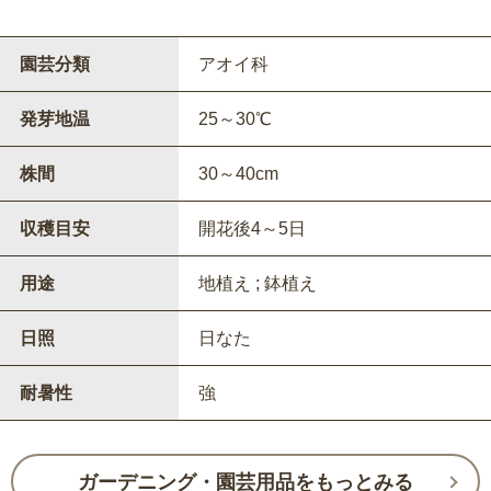
園芸分類
アオイ科
発芽地温
25～30℃
株間
30～40cm
収穫目安
開花後4～5日
用途
地植え ; 鉢植え
日照
日なた
耐暑性
強
ガーデニング・園芸用品をもっとみる