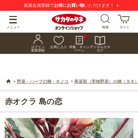
新規会員登録で
お得にお買い物
いただけます！
メニュー
検索
カート
ログイン
お気に入り
特集・キャン
デジタルカタ
新規登録
ペーン
ログ
>
野菜・ハーブの種・キノコ
>
果菜類（実物野菜）の種（タネ
赤オクラ 島の恋