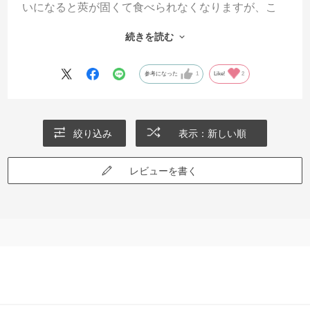
いになると莢が固くて食べられなくなりますが、こ
の「赤オクラ 島の恋」は丸莢オクラなので、１２ｃ
続きを読む
ｍくらいに大きくなってしまっても柔らかくて美味
しくいただけます。料理としては、天ぷらがお勧め
参考になった
1
Like!
2
です。
絞り込み
表示：新しい順
レビューを書く