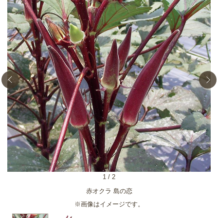
1
/
2
赤オクラ 島の恋
※画像はイメージです。