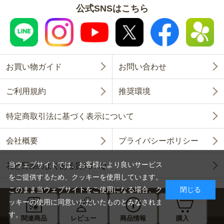
公式SNSはこちら
お買い物ガイド
お問い合わせ
ご利用規約
推奨環境
特定商取引法に基づく表示について
会社概要
プライバシーポリシー
当ウェブサイトでは、お客様により良いサービス
花と野菜のよくある質問FAQ
をご提供するため、クッキーを使用しています。
このまま当ウェブサイトをご使用になる場合、ク
閉じる
ッキーの使用に同意いただいたものとみなされま
す。
関連商品
レビュー
商品情報
購入
Copyright © SAKATA SEED CORPORATION All Rights Reserved.