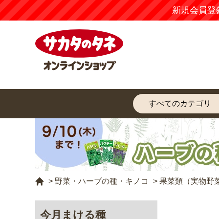
新規会員登
>
野菜・ハーブの種・キノコ
>
果菜類（実物野
今月まける種