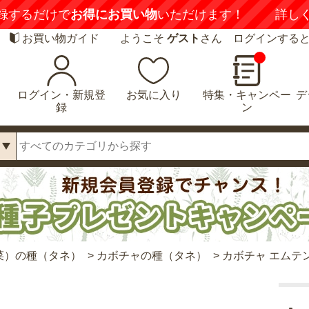
録するだけで
お得にお買い物
いただけます！
詳し
お買い物ガイド
ようこそ
ゲスト
さん ログインする
ログイン・新規登
お気に入り
特集・キャンペー
デ
録
ン
菜）の種（タネ）
>
カボチャの種（タネ）
>
カボチャ エムテ