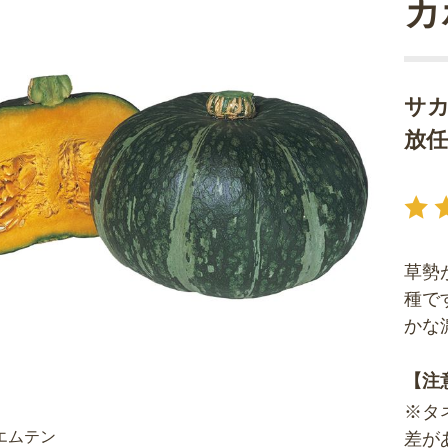
カ
サ
放
草勢
種で
かな
【注
※タ
エムテン
差が