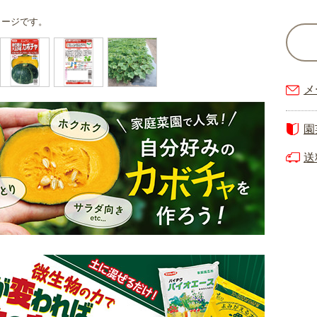
メージです。
メ
園
送