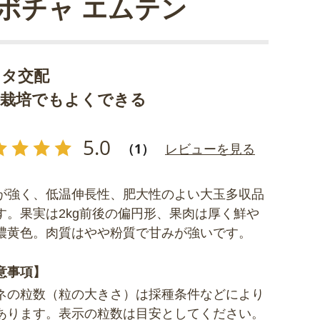
ボチャ エムテン
カタ交配
任栽培でもよくできる
5.0
（1）
レビューを見る
が強く、低温伸長性、肥大性のよい大玉多収品
す。果実は2kg前後の偏円形、果肉は厚く鮮や
濃黄色。肉質はやや粉質で甘みが強いです。
意事項】
ネの粒数（粒の大きさ）は採種条件などにより
あります。表示の粒数は目安としてください。