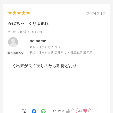
2024.2.12
かぼちゃ くりほまれ
約7粒 実咲 袋
くりほまれ(R)
no name
栽培（使用）方法:
畑
栽培（使用）目的:
趣味向け
都道府県:
愛知県
甘く出来が良く実りの数も期待どおり
参考になった
0
Like!
0