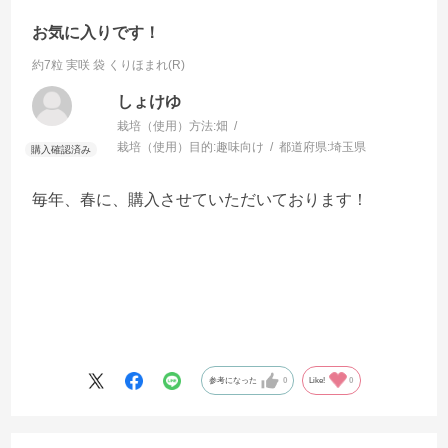
お気に入りです！
約7粒 実咲 袋
くりほまれ(R)
しょけゆ
栽培（使用）方法:
畑
栽培（使用）目的:
趣味向け
都道府県:
埼玉県
毎年、春に、購入させていただいております！
参考になった
0
Like!
0