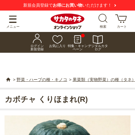
新規会員登録で
お得にお買い物
いただけます！
メニュー
検索
カート
ログイン
お気に入り
特集・キャン
デジタルカタ
新規登録
ペーン
ログ
>
野菜・ハーブの種・キノコ
>
果菜類（実物野菜）の種（タネ
カボチャ くりほまれ(R)