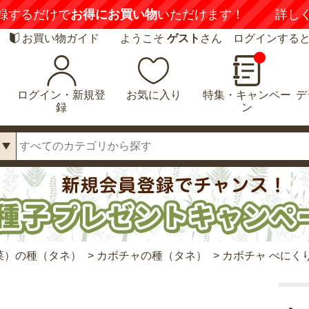
録するだけで
お得にお買い物
いただけます！
詳し
お買い物ガイド
ようこそ
ゲスト
さん ログインする
ログイン・新規登
お気に入り
特集・キャンペー
デ
録
ン
菜）の種（タネ）
>
カボチャの種（タネ）
>
カボチャ べにく