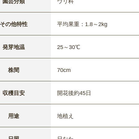
園芸分類
ウリ科
その他特性
平均果重：1.8～2kg
発芽地温
25～30℃
株間
70cm
収穫目安
開花後約45日
用途
地植え