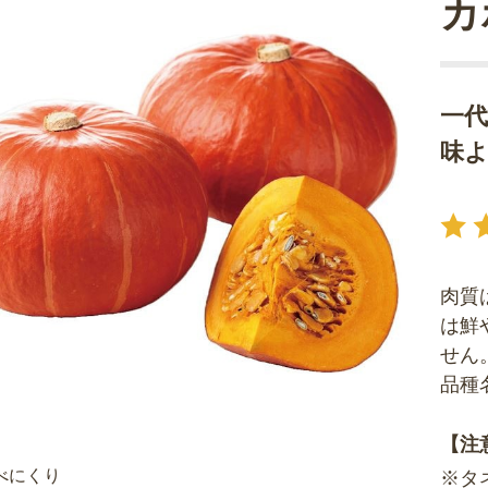
カ
一
味
肉質
は鮮
せん
品種
【注
べにくり
※タ