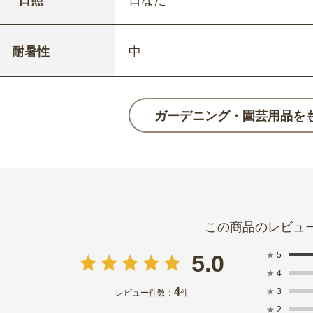
日照
日なた
耐暑性
中
ガーデニング・園芸用品を
★
5
5.0
★
4
4
★
3
レビュー件数：
件
★
2