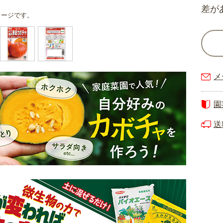
差が
メージです。
メ
園
送