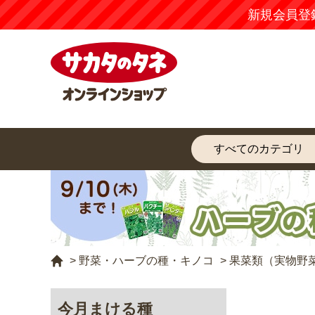
新規会員登
>
野菜・ハーブの種・キノコ
>
果菜類（実物野
今月まける種