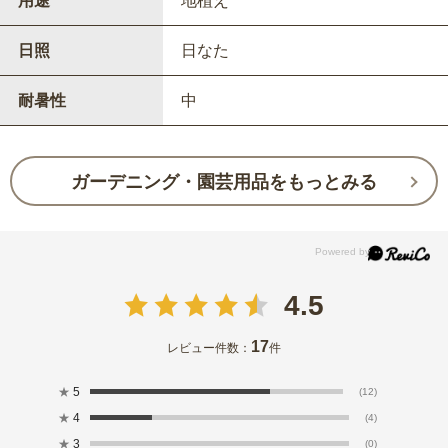
用途
地植え
日照
日なた
耐暑性
中
ガーデニング・園芸用品をもっとみる
4.5
17
レビュー件数：
件
★
5
(12)
★
4
(4)
★
3
(0)