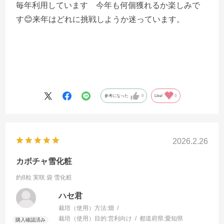
毎年利用しています 今年も何個獲れるか楽しみで
す😊来年はどれに挑戦しようか迷っています。
参考になった
0
Like!
0
2026.2.26
カボチャ雪化粧
約8粒 実咲 袋
雪化粧
ハセ君
栽培（使用）方法:
畑
栽培（使用）目的:
営利向け
都道府県:
愛知県