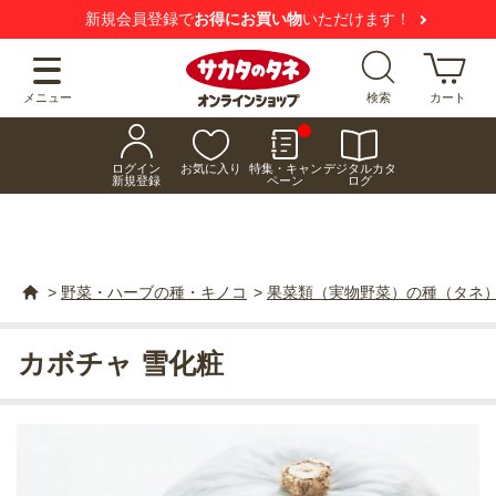
新規会員登録で
お得にお買い物
いただけます！
メニュー
検索
カート
ログイン
お気に入り
特集・キャン
デジタルカタ
新規登録
ペーン
ログ
>
野菜・ハーブの種・キノコ
>
果菜類（実物野菜）の種（タネ
カボチャ 雪化粧