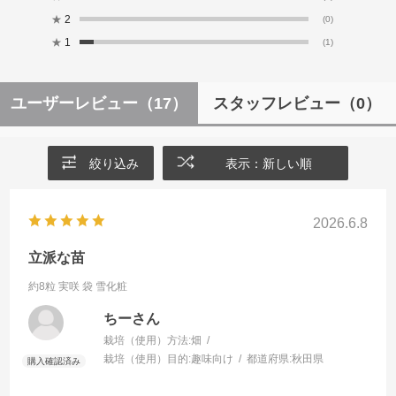
★
2
(0)
★
1
(1)
ユーザーレビュー
（17）
スタッフレビュー
（0）
絞り込み
表示：新しい順
2026.6.8
立派な苗
約8粒 実咲 袋
雪化粧
ちーさん
栽培（使用）方法:
畑
栽培（使用）目的:
趣味向け
都道府県:
秋田県