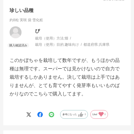
珍しい品種
約8粒 実咲 袋
雪化粧
ぴ
栽培（使用）方法:
畑
栽培（使用）目的:
趣味向け
都道府県:
兵庫県
このかぼちゃを栽培して数年ですが、もうほかの品
種は無理です。スーパーでは見かけないので自力で
栽培するしかありません。決して栽培は上手ではあ
りませんが、とても育てやすく発芽率もいいものば
かりなのでこちらで購入してます。
参考になった
0
Like!
0