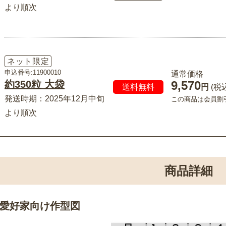
より順次
ネット限定
申込番号:11900010
通常価格
約350粒 大袋
9,570
送料無料
円
(税
発送時期：2025年12月中旬
この商品は会員割
より順次
商品詳細
愛好家向け作型図