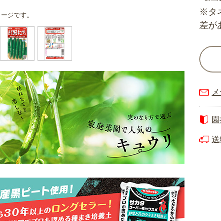
※タ
メージです。
差が
メ
園
送