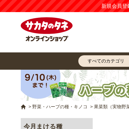
新規会員登
>
野菜・ハーブの種・キノコ
>
果菜類（実物野
今月まける種