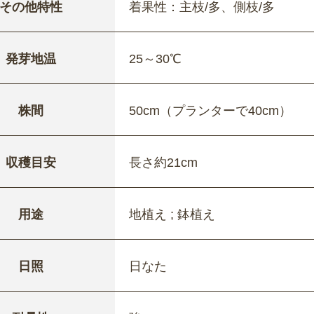
その他特性
着果性：主枝/多、側枝/多
発芽地温
25～30℃
株間
50cm（プランターで40cm）
収穫目安
長さ約21cm
用途
地植え ; 鉢植え
日照
日なた