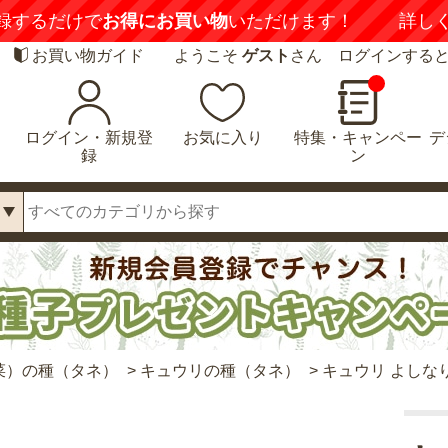
録するだけで
お得にお買い物
いただけます！
詳し
お買い物ガイド
ようこそ
ゲスト
さん ログインする
ログイン・新規登
お気に入り
特集・キャンペー
デ
録
ン
菜）の種（タネ）
>
キュウリの種（タネ）
>
キュウリ よしな