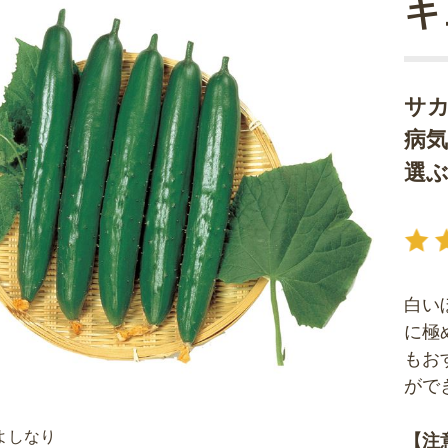
キ
サ
病
選
白い
に極
もお
がで
よしなり
【注