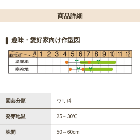
商品詳細
趣味・愛好家向け作型図
園芸分類
ウリ科
発芽地温
25～30℃
株間
50～60cm