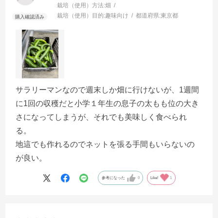
栽培（使用）方法:
畑
栽培（使用）目的:
趣味向け
都道府県:
東京都
サラリーマンなので週末しか畑に行けないが、1週間
に1回の収穫だと小学１年生の息子の太もも位の大き
さになってしまうが、それでも美味しく食べられ
る。
地這でも作れるのでネットを張る手間もいらないの
が良い。
参考になった
0
Like!
1