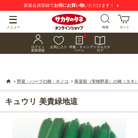
新規会員登録で
お得にお買い物
いただけます！
メニュー
検索
カート
ログイン
お気に入り
特集・キャン
デジタルカタ
新規登録
ペーン
ログ
>
野菜・ハーブの種・キノコ
>
果菜類（実物野菜）の種（タネ
キュウリ 美貴緑地這