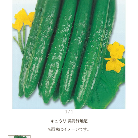
1
/
1
キュウリ 美貴緑地這
※画像はイメージです。