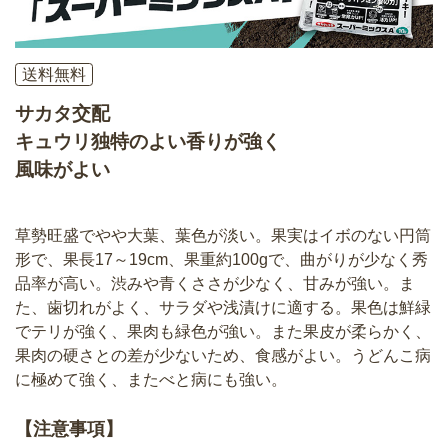
送料無料
サカタ交配
キュウリ独特のよい香りが強く
風味がよい
草勢旺盛でやや大葉、葉色が淡い。果実はイボのない円筒
形で、果長17～19cm、果重約100gで、曲がりが少なく秀
品率が高い。渋みや青くささが少なく、甘みが強い。ま
た、歯切れがよく、サラダや浅漬けに適する。果色は鮮緑
でテリが強く、果肉も緑色が強い。また果皮が柔らかく、
果肉の硬さとの差が少ないため、食感がよい。うどんこ病
に極めて強く、またべと病にも強い。
【注意事項】