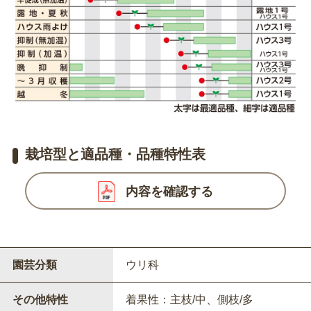
栽培型と適品種・品種特性表
内容を確認する
園芸分類
ウリ科
その他特性
着果性：主枝/中、側枝/多