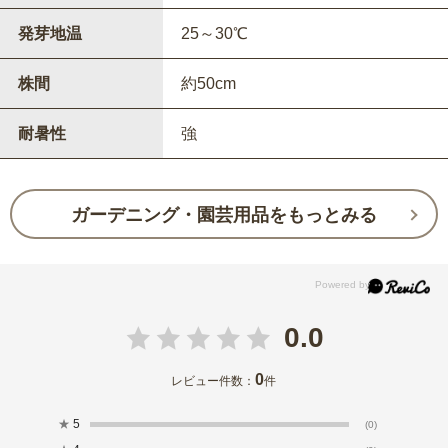
発芽地温
25～30℃
株間
約50cm
耐暑性
強
ガーデニング・園芸用品をもっとみる
0.0
0
レビュー件数：
件
★
5
(0)