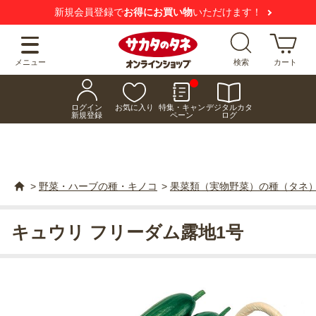
新規会員登録で
お得にお買い物
いただけます！
メニュー
検索
カート
ログイン
お気に入り
特集・キャン
デジタルカタ
新規登録
ペーン
ログ
>
野菜・ハーブの種・キノコ
>
果菜類（実物野菜）の種（タネ
キュウリ フリーダム露地1号