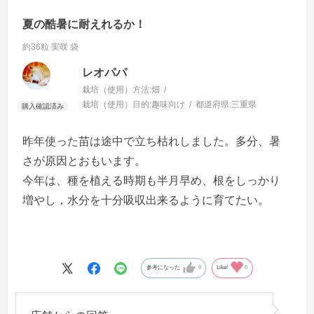
夏の酷暑に耐えれるか！
約36粒 実咲 袋
レオパパ
栽培（使用）方法:
畑
栽培（使用）目的:
趣味向け
都道府県:
三重県
昨年使った苗は途中で立ち枯れしました。多分、暑
さが原因とおもいます。
今年は、種を植える時期も半月早め、根をしっかり
増やし，水分を十分吸収出来るように育てたい。
参考になった
0
Like!
0