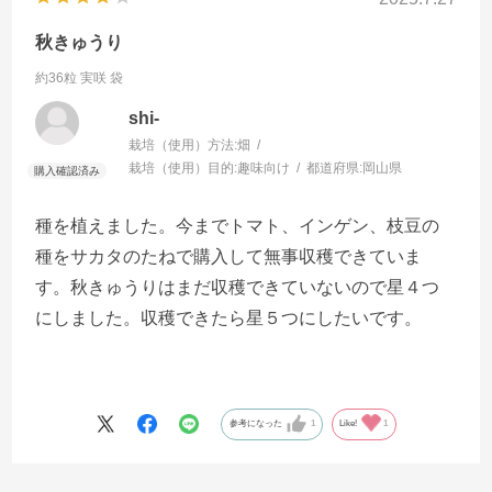
秋きゅうり
約36粒 実咲 袋
shi-
栽培（使用）方法:
畑
栽培（使用）目的:
趣味向け
都道府県:
岡山県
種を植えました。今までトマト、インゲン、枝豆の
種をサカタのたねで購入して無事収穫できていま
す。秋きゅうりはまだ収穫できていないので星４つ
にしました。収穫できたら星５つにしたいです。
参考になった
1
Like!
1