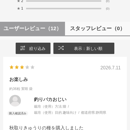
★
2
(0)
★
1
(0)
ユーザーレビュー
（12）
スタッフレビュー
（0）
絞り込み
表示：新しい順
2026.7.11
お楽しみ
約36粒 実咲 袋
釣りバカおじい
栽培（使用）方法:
畑
栽培（使用）目的:
趣味向け
都道府県:
静岡県
秋取りきゅうりの種を購入しました