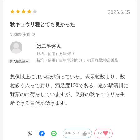
2026.6.15
秋キュウリ種とても良かった
約36粒 実咲 袋
はこやさん
栽培（使用）方法:
畑
栽培（使用）目的:
営利向け
都道府県:
神奈川県
想像以上に良い種が揃っていた。表示粒数より、数
粒多く入っており、満足度100である。道の駅清川に
野菜の出荷をしていますが、良好の秋キュウリを生
産できる自信が湧きます。
参考になった
0
Like!
0