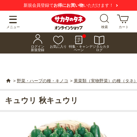
新規会員登録で
お得にお買い物
いただけます！
メニュー
検索
カート
ログイン
お気に入り
特集・キャン
デジタルカタ
新規登録
ペーン
ログ
>
野菜・ハーブの種・キノコ
>
果菜類（実物野菜）の種（タネ
キュウリ 秋キュウリ