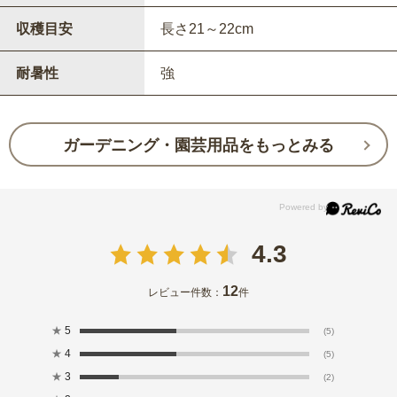
収穫目安
長さ21～22cm
耐暑性
強
ガーデニング・園芸用品をもっとみる
4.3
12
レビュー件数：
件
★
5
(5)
★
4
(5)
★
3
(2)