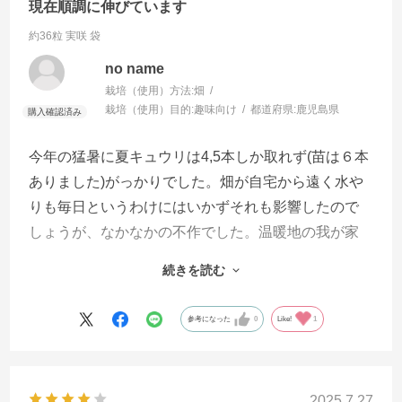
現在順調に伸びています
約36粒 実咲 袋
no name
栽培（使用）方法:
畑
栽培（使用）目的:
趣味向け
都道府県:
鹿児島県
今年の猛暑に夏キュウリは4,5本しか取れず(苗は６本
ありました)がっかりでした。畑が自宅から遠く水や
りも毎日というわけにはいかずそれも影響したので
しょうが、なかなかの不作でした。温暖地の我が家
は秋キュウリを９月に種まきと出遅れましたが、現
続きを読む
在10０センチほどに成長しています。今の気温がベ
ストだったじゃないかと思います。今月いっぱいは
参考になった
0
Like!
1
こちらは気温が高いので収穫に期待です。(急に冬に
ならないでほしいですが)
2025.7.27