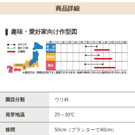
商品詳細
趣味・愛好家向け作型図
園芸分類
ウリ科
発芽地温
25～30℃
株間
50cm（プランターで40cm）