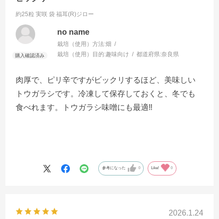
約25粒 実咲 袋
福耳(R)ジロー
no name
栽培（使用）方法:
畑
栽培（使用）目的:
趣味向け
都道府県:
奈良県
肉厚で、ピリ辛ですがビックリするほど、美味しい
トウガラシです。冷凍して保存しておくと、冬でも
食べれます。トウガラシ味噌にも最適‼️
参考になった
0
Like!
0
2026.1.24