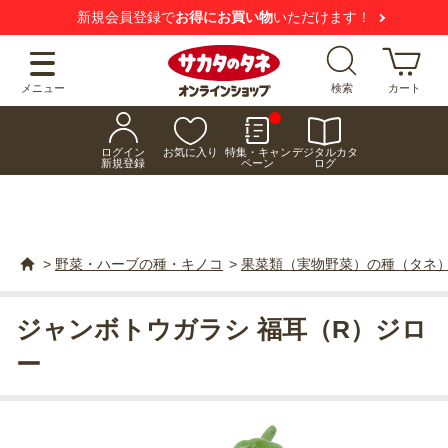
新規会員登録で
お得にお買い物
いただけます！
メニュー
検索
カート
ログイン
お気に入り
特集・キャン
デジタルカタ
新規登録
ペーン
ログ
>
野菜・ハーブの種・キノコ
>
果菜類（実物野菜）の種（タネ
ジャンボトウガラシ 福耳（R）ジロ
ー