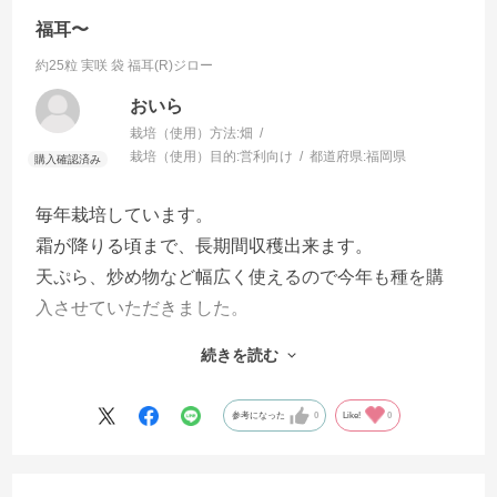
福耳〜
約25粒 実咲 袋
福耳(R)ジロー
おいら
栽培（使用）方法:
畑
栽培（使用）目的:
営利向け
都道府県:
福岡県
毎年栽培しています。
霜が降りる頃まで、長期間収穫出来ます。
天ぷら、炒め物など幅広く使えるので今年も種を購
入させていただきました。
デパ地下では半分にカットし、エビのすり身を詰め
続きを読む
て天ぷらで販売されてました。
参考になった
0
Like!
0