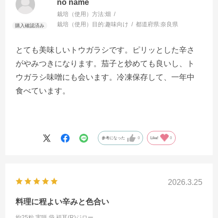
no name
栽培（使用）方法:
畑
栽培（使用）目的:
趣味向け
都道府県:
奈良県
とても美味しいトウガラシです。ピリッとした辛さ
がやみつきになります。茄子と炒めても良いし、ト
ウガラシ味噌にも会います。冷凍保存して、一年中
食べています。
参考になった
0
Like!
0
2026.3.25
料理に程よい辛みと色合い
約25粒 実咲 袋
福耳(R)ジロー