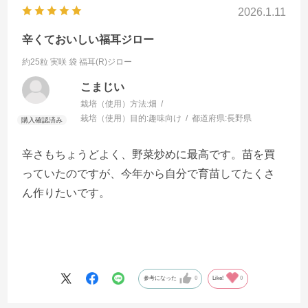
2026.1.11
辛くておいしい福耳ジロー
約25粒 実咲 袋
福耳(R)ジロー
こまじい
栽培（使用）方法:
畑
栽培（使用）目的:
趣味向け
都道府県:
長野県
辛さもちょうどよく、野菜炒めに最高です。苗を買
っていたのですが、今年から自分で育苗してたくさ
ん作りたいです。
参考になった
0
Like!
0