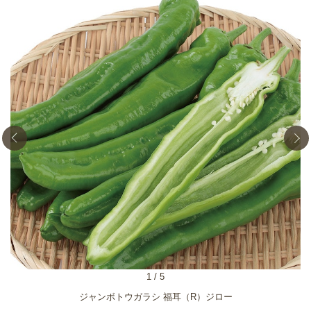
1
/
5
ジャンボトウガラシ 福耳（R）ジロー