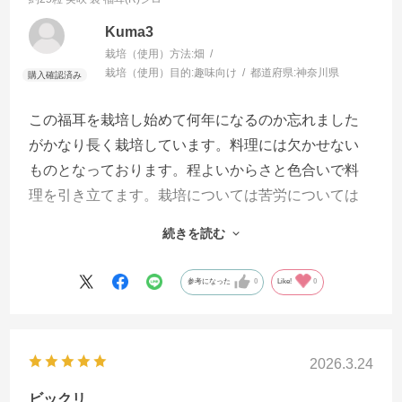
Kuma3
栽培（使用）方法:
畑
栽培（使用）目的:
趣味向け
都道府県:
神奈川県
この福耳を栽培し始めて何年になるのか忘れました
がかなり長く栽培しています。料理には欠かせない
ものとなっております。程よいからさと色合いで料
理を引き立てます。栽培については苦労については
取り立てて言うことはありませんがやはり下記にお
続きを読む
いて長期の日照りはダメージが大きいと思います。
私の対策は様子を見ながら追肥と灌水をすることで
参考になった
0
Like!
0
す。収穫はたくさん撮れますので友人などが楽しみ
にしてくれております。少し色付いて黄色になって
もこれまた料理に会います。多くの方のご愛用をお
2026.3.24
勧めします。
ビックリ