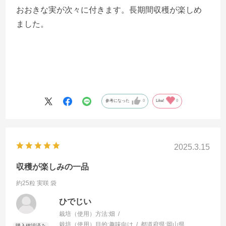
おおきな実が次々に付きます。長期間収穫が楽しめ
ました。
参考になった
0
Like!
0
2025.3.15
収穫が楽しみの一品
約25粒 実咲 袋
ひでじい
栽培（使用）方法:
畑
栽培（使用）目的:
趣味向け
都道府県:
岡山県