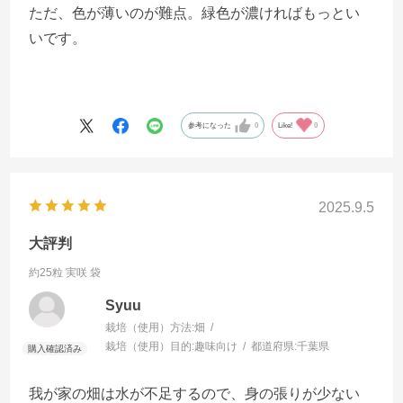
ただ、色が薄いのが難点。緑色が濃ければもっとい
いです。
参考になった
0
Like!
0
2025.9.5
大評判
約25粒 実咲 袋
Syuu
栽培（使用）方法:
畑
栽培（使用）目的:
趣味向け
都道府県:
千葉県
我が家の畑は水が不足するので、身の張りが少ない