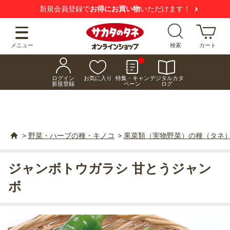
新規会員登録で
お得にお買い物
いただけます！
メニュー
検索
カート
ログイン
お気に入り
特集・キャン
デジタルカタ
新規登録
ペーン
ログ
>
野菜・ハーブの種・キノコ
>
果菜類（実物野菜）の種（タネ
ジャンボトウガラシ 甘とうジャン
ボ