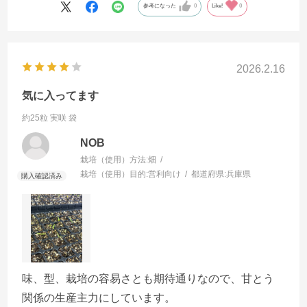
参考になった
0
Like!
0
2026.2.16
気に入ってます
約25粒 実咲 袋
NOB
栽培（使用）方法:
畑
栽培（使用）目的:
営利向け
都道府県:
兵庫県
味、型、栽培の容易さとも期待通りなので、甘とう
関係の生産主力にしています。