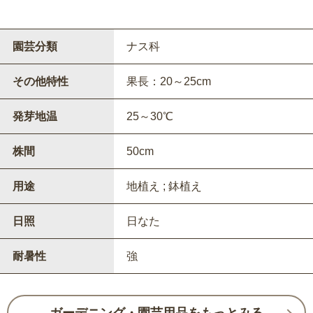
園芸分類
ナス科
その他特性
果長：20～25cm
発芽地温
25～30℃
株間
50cm
用途
地植え ; 鉢植え
日照
日なた
耐暑性
強
ガーデニング・園芸用品をもっとみる