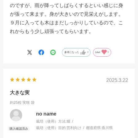
のですが、雨が降ってしばらくするといい感じに身
が張って来ます。身が大きいので見栄えがします。
９月に入っても木はまだしっかりしているので、こ
れからもう少し頑張ってもらいます。
参考になった
0
Like!
0
2025.3.22
大きな実
約25粒 実咲 袋
no name
栽培（使用）方法:
畑
栽培（使用）目的:
営利向け
都道府県:
香川県